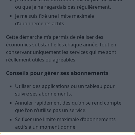
ou que je ne regardais pas régulièrement.
Je me suis fixé une limite maximale
d’abonnements actifs.
Cette démarche m’a permis de réaliser des
économies substantielles chaque année, tout en
conservant uniquement les services qui me sont
réellement utiles ou agréables.
Conseils pour gérer ses abonnements
Utiliser des applications ou un tableau pour
suivre ses abonnements.
Annuler rapidement dès qu’on se rend compte
que l’on n’utilise pas un service.
Se fixer une limite maximale d’abonnements
actifs à un moment donné.