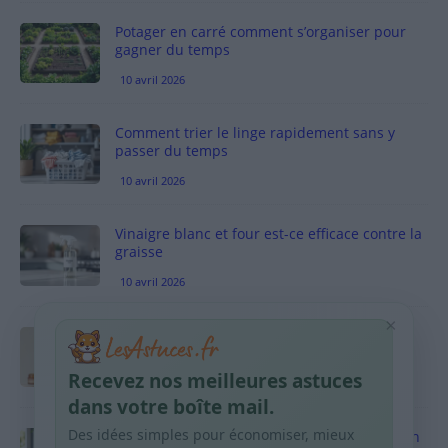
Potager en carré comment s’organiser pour
gagner du temps
10 avril 2026
Comment trier le linge rapidement sans y
passer du temps
10 avril 2026
Vinaigre blanc et four est-ce efficace contre la
graisse
10 avril 2026
×
Taches pigmentaires : routine simple +
habitudes qui aident
Recevez nos meilleures astuces
9 avril 2026
dans votre boîte mail.
Des idées simples pour économiser, mieux
Produits ménagers : comment économiser en