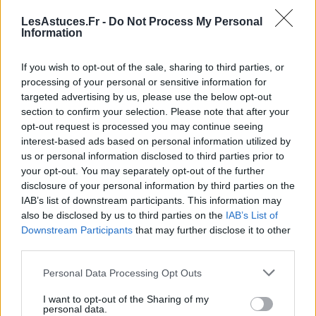
Les gadgets et produits
LesAstuces.Fr -
Do Not Process My Personal
technologiques non essentiels
Information
Pourquoi j’ai arrêté d’acheter des appareils
If you wish to opt-out of the sale, sharing to third parties, or
électroniques à la mode
processing of your personal or sensitive information for
targeted advertising by us, please use the below opt-out
Les nouvelles technologies sortent en permanence,
section to confirm your selection. Please note that after your
opt-out request is processed you may continue seeing
et il est tentant de suivre la tendance en achetant les
interest-based ads based on personal information utilized by
derniers modèles de smartphones, tablettes ou
us or personal information disclosed to third parties prior to
gadgets high-tech. Cependant, ces achats sont
your opt-out. You may separately opt-out of the further
souvent impulsifs et ne répondent pas toujours à un
disclosure of your personal information by third parties on the
réel besoin.
IAB’s list of downstream participants. This information may
also be disclosed by us to third parties on the
IAB’s List of
Downstream Participants
that may further disclose it to other
J’ai décidé d’attendre la sortie du prochain modèle
third parties.
avant de remplacer mon appareil en bon état.
Je me suis concentré sur l’entretien et la
Personal Data Processing Opt Outs
réparation de mes appareils actuels.
I want to opt-out of the Sharing of my
J’ai évité les achats compulsifs lors des
personal data.