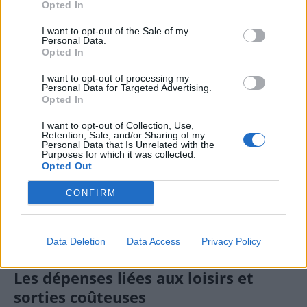
Opted In
promotions ou des soldes.
I want to opt-out of the Sale of my
Personal Data.
En adoptant cette démarche, j’ai évité des dépenses
Opted In
inutiles et prolongé la durée de vie de mes appareils,
ce qui a grandement aidé à préserver mon budget.
I want to opt-out of processing my
Personal Data for Targeted Advertising.
Opted In
Conseils pour éviter les achats
technologiques impulsifs
I want to opt-out of Collection, Use,
Retention, Sale, and/or Sharing of my
Personal Data that Is Unrelated with the
Se donner un délai de réflexion avant tout achat
Purposes for which it was collected.
Opted Out
important.
Comparer les prix et attendre les périodes de
CONFIRM
soldes ou de promotions.
Prioriser la réparation ou la mise à jour logicielle
Data Deletion
Data Access
Privacy Policy
de ses appareils actuels.
Les dépenses liées aux loisirs et
sorties coûteuses