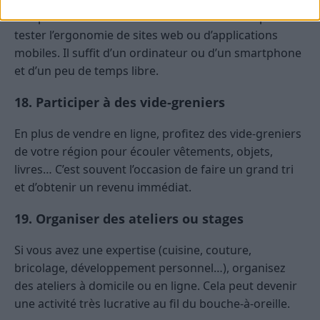
Des plateformes rémunèrent les internautes pour
tester l’ergonomie de sites web ou d’applications
mobiles. Il suffit d’un ordinateur ou d’un smartphone
et d’un peu de temps libre.
18. Participer à des vide-greniers
En plus de vendre en ligne, profitez des vide-greniers
de votre région pour écouler vêtements, objets,
livres… C’est souvent l’occasion de faire un grand tri
et d’obtenir un revenu immédiat.
19. Organiser des ateliers ou stages
Si vous avez une expertise (cuisine, couture,
bricolage, développement personnel…), organisez
des ateliers à domicile ou en ligne. Cela peut devenir
une activité très lucrative au fil du bouche-à-oreille.