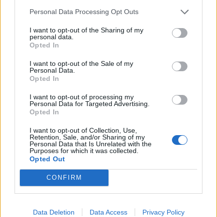
des personnes pour évaluer la qualité de leur accueil
Personal Data Processing Opt Outs
et de leurs produits. Les missions sont généralement
courtes et rémunérées.
I want to opt-out of the Sharing of my
personal data.
Opted In
15. Louer ses outils ou son matériel
I want to opt-out of the Sale of my
Plutôt que de laisser perceuse, tondeuse ou appareil
Personal Data.
Opted In
photo dormir dans un placard, mettez-les en location
via des sites dédiés. Cela permet d’amortir le coût de
I want to opt-out of processing my
Personal Data for Targeted Advertising.
certains achats tout en rendant service à des voisins.
Opted In
16. Afficher de la publicité sur sa voiture
I want to opt-out of Collection, Use,
Retention, Sale, and/or Sharing of my
Personal Data that Is Unrelated with the
Certaines entreprises rémunèrent les particuliers qui
Purposes for which it was collected.
Opted Out
acceptent de coller des publicités sur leur véhicule. La
rémunération dépend de la taille de l’affiche et des
CONFIRM
kilomètres parcourus.
17. Tester des applications ou sites web
Data Deletion
Data Access
Privacy Policy