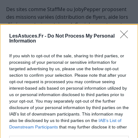
Des sites comme StaffMe ou JobyPepper proposent
des missions variées (distribution de flyers, aide lors
d’événements, inventaires…). Ces jobs courts sont
parfaits si vous souhaitez adapter votre emploi du
LesAstuces.Fr -
Do Not Process My Personal
temps.
Information
13. Faire du ménage ou du repassage
If you wish to opt-out of the sale, sharing to third parties, or
processing of your personal or sensitive information for
De nombreuses familles cherchent une aide régulière
targeted advertising by us, please use the below opt-out
ou ponctuelle pour l’entretien du domicile. Pour
section to confirm your selection. Please note that after your
opt-out request is processed you may continue seeing
optimiser votre temps et vos produits, inspirez-vous
interest-based ads based on personal information utilized by
de cette
routine ménage produits maison
afin de
us or personal information disclosed to third parties prior to
proposer un service à la fois économique et
your opt-out. You may separately opt-out of the further
écologique.
disclosure of your personal information by third parties on the
IAB’s list of downstream participants. This information may
14. Devenir client mystère
also be disclosed by us to third parties on the
IAB’s List of
Downstream Participants
that may further disclose it to other
Les magasins et restaurants recrutent régulièrement
third parties.