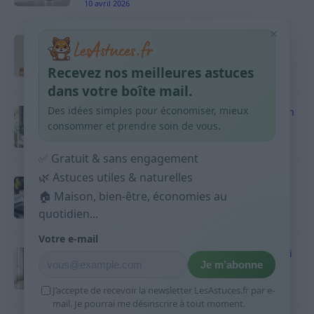
10 avril 2026
×
Taches pigmentaires : routine simple +
habitudes qui aident
Recevez nos meilleures astuces
9 avril 2026
dans votre boîte mail.
Des idées simples pour économiser, mieux
Produits ménagers : comment économiser en
courses sans acheter 10 sprays
consommer et prendre soin de vous.
9 avril 2026
✅ Gratuit & sans engagement
🌿 Astuces utiles & naturelles
Budget mensuel : méthode rapide pour
répartir son salaire dès le jour de paie
🏠 Maison, bien-être, économies au
quotidien...
9 avril 2026
Votre e-mail
Sport 10 minutes par jour est-ce utile et quoi
Je m’abonne
faire
9 avril 2026
J’accepte de recevoir la newsletter LesAstuces.fr par e-
mail. Je pourrai me désinscrire à tout moment.