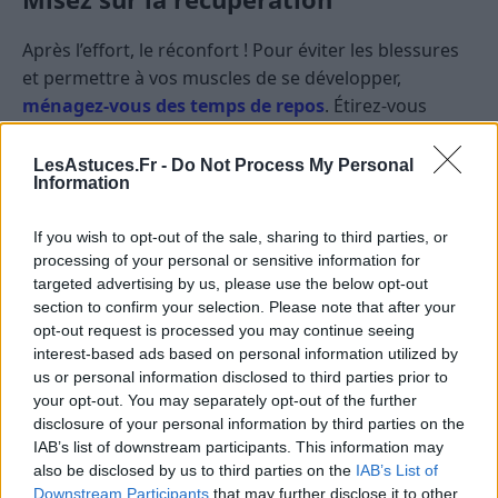
Après l’effort, le réconfort ! Pour éviter les blessures
et permettre à vos muscles de se développer,
ménagez-vous des temps de repos
. Étirez-vous
après chaque séance, dormez suffisamment et
envisagez même quelques massages.
LesAstuces.Fr -
Do Not Process My Personal
Information
Les erreurs à éviter
If you wish to opt-out of the sale, sharing to third parties, or
processing of your personal or sensitive information for
Ne travaillez pas vos abdos tous les jours.
targeted advertising by us, please use the below opt-out
Évitez de faire les exercices trop rapidement. La
section to confirm your selection. Please note that after your
qualité prime sur la quantité.
opt-out request is processed you may continue seeing
interest-based ads based on personal information utilized by
Ne négligez pas votre alimentation en pensant
us or personal information disclosed to third parties prior to
que les exercices suffiront.
your opt-out. You may separately opt-out of the further
disclosure of your personal information by third parties on the
Conclusion
IAB’s list of downstream participants. This information may
also be disclosed by us to third parties on the
IAB’s List of
Avoir des abdos rapidement est le fruit d’une
Downstream Participants
that may further disclose it to other