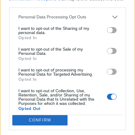
combinaison entre une bonne alimentation, des
third parties.
exercices ciblés, du cardio, de la régularité et une
Personal Data Processing Opt Outs
bonne récupération. Avec détermination et discipline,
vous arborerez bientôt un ventre sculpté dont vous
I want to opt-out of the Sharing of my
personal data.
serez fier !
Opted In
I want to opt-out of the Sale of my
SPORT
Personal Data.
Opted In
I want to opt-out of processing my
Personal Data for Targeted Advertising.
Opted In
I want to opt-out of Collection, Use,
Retention, Sale, and/or Sharing of my
Personal Data that Is Unrelated with the
Purposes for which it was collected.
Opted Out
CONFIRM
A propos Nathalie Leclerc
2950 Articles
Nathalie Leclerc est une journaliste spécialisée en santé et