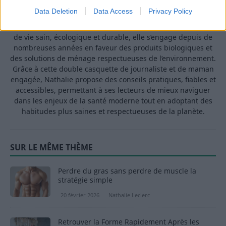
médecine. Mère de deux enfants, elle allie une solide
Data Deletion
Data Access
Privacy Policy
expertise journalistique à une expérience concrète de la
santé familiale et de la nutrition. Fervente adepte d’un mode
de vie sain, écologique et durable, elle s’engage depuis de
nombreuses années en faveur des produits biologiques et
des solutions de ménage respectueuses de l’environnement.
Grâce à cette double casquette de journaliste et de maman
engagée, Nathalie propose des conseils pratiques, fiables et
accessibles, permettant à ses lecteurs de mieux naviguer
dans les enjeux de la santé moderne tout en adoptant des
habitudes plus saines et respectueuses de la planète.
SUR LE MÊME THÈME
Perdre du gras sans perdre de muscle la
stratégie simple
20 février 2026
Nathalie Leclerc
Retrouver la Forme Rapidement Après les