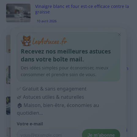
Vinaigre blanc et four est-ce efficace contre la
graisse
10 avril 2026
×
Taches pigmentaires : routine simple +
habitudes qui aident
Recevez nos meilleures astuces
9 avril 2026
dans votre boîte mail.
Des idées simples pour économiser, mieux
Produits ménagers : comment économiser en
courses sans acheter 10 sprays
consommer et prendre soin de vous.
9 avril 2026
✅ Gratuit & sans engagement
🌿 Astuces utiles & naturelles
Budget mensuel : méthode rapide pour
répartir son salaire dès le jour de paie
🏠 Maison, bien-être, économies au
quotidien...
9 avril 2026
Votre e-mail
Sport 10 minutes par jour est-ce utile et quoi
Je m’abonne
faire