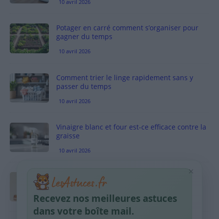
10 avril 2026
Potager en carré comment s’organiser pour
gagner du temps
10 avril 2026
Comment trier le linge rapidement sans y
passer du temps
10 avril 2026
Vinaigre blanc et four est-ce efficace contre la
graisse
10 avril 2026
×
Taches pigmentaires : routine simple +
habitudes qui aident
Recevez nos meilleures astuces
9 avril 2026
dans votre boîte mail.