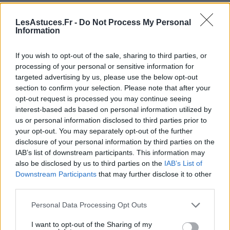
dépenses. Il existe des
modèles de feuilles de calcul
de budget
disponibles en ligne, ou vous pouvez créer
LesAstuces.Fr -
Do Not Process My Personal
Information
votre propre modèle.
Outils en ligne
If you wish to opt-out of the sale, sharing to third parties, or
processing of your personal or sensitive information for
Il existe de
nombreux outils en ligne
qui peuvent
targeted advertising by us, please use the below opt-out
section to confirm your selection. Please note that after your
aider à mettre en place un budget, tels que les
opt-out request is processed you may continue seeing
calculatrices de budget.
interest-based ads based on personal information utilized by
us or personal information disclosed to third parties prior to
Livres sur la gestion de finances
your opt-out. You may separately opt-out of the further
personnelles
disclosure of your personal information by third parties on the
IAB’s list of downstream participants. This information may
Vous trouverez des
livres sur la gestion des
also be disclosed by us to third parties on the
IAB’s List of
finances personnelles
, ils vous prodigueront des
Downstream Participants
that may further disclose it to other
conseils et des astuces pour réaliser un budget
third parties.
efficace.
Personal Data Processing Opt Outs
Conseils pour respecter le budget
I want to opt-out of the Sharing of my