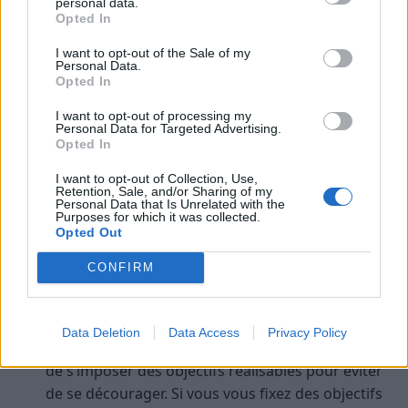
personal data.
Opted In
Mettre en place un
budget est une chose
, mais
s’y
tenir est le plus important
.
I want to opt-out of the Sale of my
Personal Data.
Opted In
Voici quelques conseils :
I want to opt-out of processing my
Personal Data for Targeted Advertising.
Suivre régulièrement vos dépenses : Il est
Opted In
essentiel de surveiller régulièrement vos
dépenses pour s’assurer que vous restez dans les
I want to opt-out of Collection, Use,
Retention, Sale, and/or Sharing of my
limites de vos prévisions. Utilisez un outil de suivi.
Personal Data that Is Unrelated with the
Purposes for which it was collected.
Ajuster en fonction des changements : Les
Opted Out
changements de situation financière peuvent
CONFIRM
survenir, il est donc important de réviser
régulièrement votre budget et de l’ajuster en
conséquence pour s’assurer qu’il reste efficace.
Data Deletion
Data Access
Privacy Policy
Se fixer des objectifs réalisables : Il est primordial
de s’imposer des objectifs réalisables pour éviter
de se décourager. Si vous vous fixez des objectifs