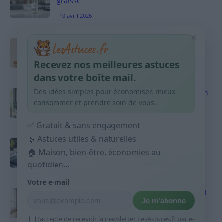
graisse
10 avril 2026
×
Taches pigmentaires : routine simple +
habitudes qui aident
Recevez nos meilleures astuces
9 avril 2026
dans votre boîte mail.
Des idées simples pour économiser, mieux
Produits ménagers : comment économiser en
courses sans acheter 10 sprays
consommer et prendre soin de vous.
9 avril 2026
✅ Gratuit & sans engagement
🌿 Astuces utiles & naturelles
Budget mensuel : méthode rapide pour
répartir son salaire dès le jour de paie
🏠 Maison, bien-être, économies au
quotidien...
9 avril 2026
Votre e-mail
Sport 10 minutes par jour est-ce utile et quoi
Je m’abonne
faire
9 avril 2026
J’accepte de recevoir la newsletter LesAstuces.fr par e-