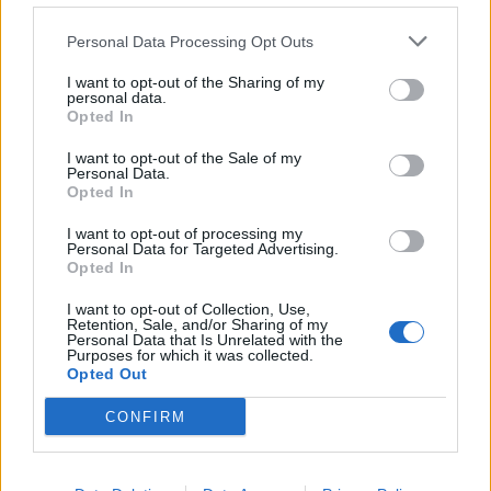
l’alimentation et à l’hygiène
Personal Data Processing Opt Outs
Les dépenses liées à l’alimentation et à l’hygiène
peuvent rapidement augmenter. Voici comment
I want to opt-out of the Sharing of my
personal data.
limiter ces coûts :
Opted In
Préparer ses propres produits
I want to opt-out of the Sale of my
Personal Data.
Opted In
Pour l’alimentation, privilégiez les biberons faits
maison avec des préparations en gros lorsque c’est
I want to opt-out of processing my
Personal Data for Targeted Advertising.
possible. Certains parents optent pour la
Opted In
diversification alimentaire maison, en cuisinant des
I want to opt-out of Collection, Use,
purées de fruits ou légumes achetés en grande
Retention, Sale, and/or Sharing of my
Personal Data that Is Unrelated with the
quantité, souvent moins chers.
Purposes for which it was collected.
Opted Out
Choisir des produits d’hygiène économiques
CONFIRM
Les couches lavables, bien qu’initialement plus
coûteuses, se révèlent rentables sur le long terme.