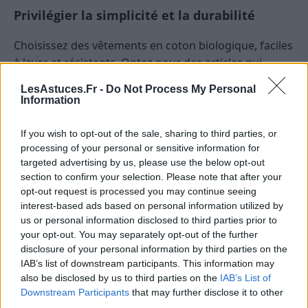
Privilégier la simplicité et la durabilité
Choisissez des vêtements en coton biologique, faciles
à laver et résistants. Optez pour des articles qui
peuvent être utilisés plusieurs fois ou passés entre
LesAstuces.Fr -
Do Not Process My Personal
plusieurs enfants. Les couches lavables, par exemple,
Information
peuvent représenter une économie substantielle à
long terme.
If you wish to opt-out of the sale, sharing to third parties, or
processing of your personal or sensitive information for
Utiliser le système de prêt et d’échange
targeted advertising by us, please use the below opt-out
section to confirm your selection. Please note that after your
Les échanges de vêtements, de jouets et de matériel
opt-out request is processed you may continue seeing
interest-based ads based on personal information utilized by
entre amis ou dans des groupes locaux permettent
us or personal information disclosed to third parties prior to
de renouveler le matériel sans dépenser d’argent. Les
your opt-out. You may separately opt-out of the further
sites de partage ou les réseaux sociaux facilitent la
disclosure of your personal information by third parties on the
mise en relation avec d’autres parents.
IAB’s list of downstream participants. This information may
also be disclosed by us to third parties on the
IAB’s List of
Réduire les coûts liés à
Downstream Participants
that may further disclose it to other
third parties.