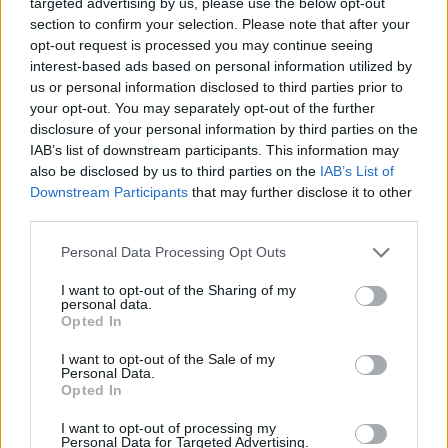
targeted advertising by us, please use the below opt-out
Deuxième trimestre : la période idéale
section to confirm your selection. Please note that after your
opt-out request is processed you may continue seeing
Le deuxième trimestre est généralement considéré
interest-based ads based on personal information utilized by
us or personal information disclosed to third parties prior to
comme la meilleure période pour voyager. La fatigue
your opt-out. You may separately opt-out of the further
est souvent moins intense, et le risque de
disclosure of your personal information by third parties on the
complications est moindre. La majorité des femmes
IAB’s list of downstream participants. This information may
enceintes choisissent cette période pour partir en
also be disclosed by us to third parties on the
IAB’s List of
vacances ou en déplacement professionnel.
Downstream Participants
that may further disclose it to other
third parties.
Troisième trimestre : prudence accrue
Personal Data Processing Opt Outs
À partir de la 28e semaine, il est conseillé de limiter
I want to opt-out of the Sharing of my
les déplacements. Certaines compagnies aériennes
personal data.
Opted In
interdisent de voyager après la 36e semaine pour
éviter tout risque d’accouchement imprévu en route.
I want to opt-out of the Sale of my
Personal Data.
Dans tous les cas, il faut privilégier la sécurité, éviter
Opted In
les zones à risque, et toujours avoir une autorisation
médicale.
I want to opt-out of processing my
Personal Data for Targeted Advertising.