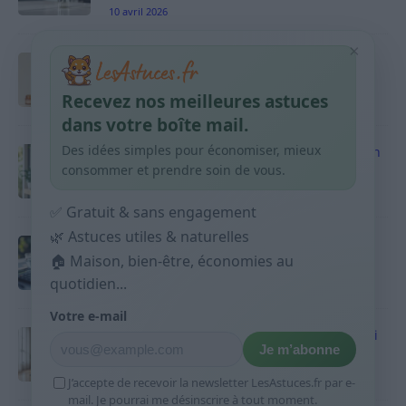
10 avril 2026
×
Taches pigmentaires : routine simple +
habitudes qui aident
Recevez nos meilleures astuces
9 avril 2026
dans votre boîte mail.
Des idées simples pour économiser, mieux
Produits ménagers : comment économiser en
courses sans acheter 10 sprays
consommer et prendre soin de vous.
9 avril 2026
✅ Gratuit & sans engagement
🌿 Astuces utiles & naturelles
Budget mensuel : méthode rapide pour
répartir son salaire dès le jour de paie
🏠 Maison, bien-être, économies au
quotidien...
9 avril 2026
Votre e-mail
Sport 10 minutes par jour est-ce utile et quoi
Je m’abonne
faire
9 avril 2026
J’accepte de recevoir la newsletter LesAstuces.fr par e-
mail. Je pourrai me désinscrire à tout moment.