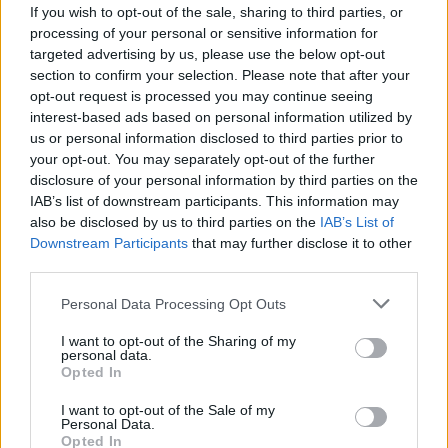
odorante, vous pouvez répéter cette étape.
If you wish to opt-out of the sale, sharing to third parties, or
Rincer avec précaution :
Essuyez avec un chiffon
processing of your personal or sensitive information for
targeted advertising by us, please use the below opt-out
humide propre pour retirer le jus de citron, sans
section to confirm your selection. Please note that after your
trop imbiber le bois.
opt-out request is processed you may continue seeing
Séchage :
Séchez la planche avec un chiffon
interest-based ads based on personal information utilized by
propre ou laissez-la sécher à l’air, en évitant
us or personal information disclosed to third parties prior to
your opt-out. You may separately opt-out of the further
l’exposition prolongée à l’humidité.
disclosure of your personal information by third parties on the
IAB’s list of downstream participants. This information may
Conseils pour préserver l’état de
also be disclosed by us to third parties on the
IAB’s List of
votre planche à découper
Downstream Participants
that may further disclose it to other
third parties.
Utiliser du citron régulièrement :
Un nettoyage
Personal Data Processing Opt Outs
hebdomadaire avec du citron permet de garder
la planche propre et sans odeur.
I want to opt-out of the Sharing of my
personal data.
Éviter l’eau stagnante :
Après nettoyage, séchez
Opted In
bien votre planche pour éviter le développement
I want to opt-out of the Sale of my
de moisissures ou de déformations, surtout pour
Personal Data.
le bois.
Opted In