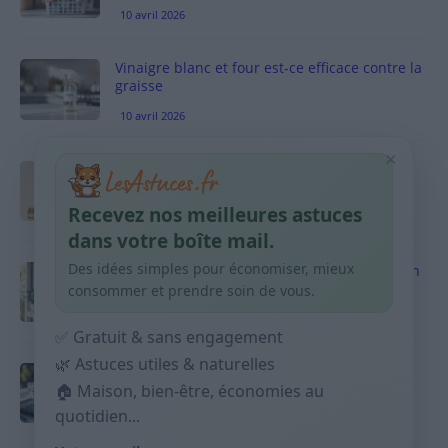
10 avril 2026
Vinaigre blanc et four est-ce efficace contre la
graisse
10 avril 2026
×
Taches pigmentaires : routine simple +
habitudes qui aident
Recevez nos meilleures astuces
9 avril 2026
dans votre boîte mail.
Des idées simples pour économiser, mieux
Produits ménagers : comment économiser en
courses sans acheter 10 sprays
consommer et prendre soin de vous.
9 avril 2026
✅ Gratuit & sans engagement
🌿 Astuces utiles & naturelles
Budget mensuel : méthode rapide pour
répartir son salaire dès le jour de paie
🏠 Maison, bien-être, économies au
quotidien...
9 avril 2026