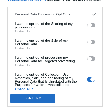
Porter des gants en caoutchouc ou en nitrile lors
third parties.
de l’utilisation de produits chimiques agressifs.
Personal Data Processing Opt Outs
Utiliser un masque ou des lunettes de protection
si nécessaire, notamment lors du nettoyage avec
I want to opt-out of the Sharing of my
personal data.
des sprays ou des solvants.
Opted In
Ventiler les espaces lors du ménage
I want to opt-out of the Sale of my
Personal Data.
Opted In
Ouvrir les fenêtres et utiliser une ventilation efficace
permet de dissiper les vapeurs et réduire l’exposition
I want to opt-out of processing my
Personal Data for Targeted Advertising.
inhalée.
Opted In
Prendre soin de la peau
I want to opt-out of Collection, Use,
Retention, Sale, and/or Sharing of my
Personal Data that Is Unrelated with the
Appliquer une crème hydratante après le
Purposes for which it was collected.
Opted Out
nettoyage pour renforcer la barrière cutanée.
Éviter de nettoyer avec des produits trop
CONFIRM
agressifs si vous avez une peau sensible ou des