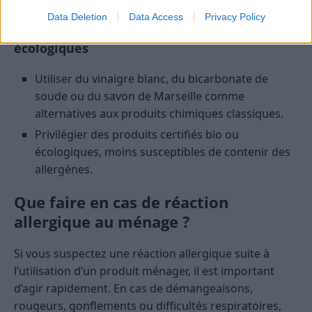
antécédents d’eczéma.
Data Deletion
Data Access
Privacy Policy
Opter pour des solutions naturelles ou
écologiques
Utiliser du vinaigre blanc, du bicarbonate de
soude ou du savon de Marseille comme
alternatives aux produits chimiques classiques.
Privilégier des produits certifiés bio ou
écologiques, moins susceptibles de contenir des
allergènes.
Que faire en cas de réaction
allergique au ménage ?
Si vous suspectez une réaction allergique suite à
l’utilisation d’un produit ménager, il est important
d’agir rapidement. En cas de démangeaisons,
rougeurs, gonflements ou difficultés respiratoires,