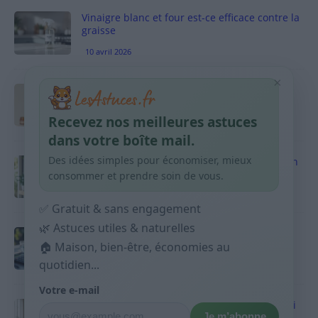
Vinaigre blanc et four est-ce efficace contre la
graisse
10 avril 2026
×
Taches pigmentaires : routine simple +
habitudes qui aident
Recevez nos meilleures astuces
9 avril 2026
dans votre boîte mail.
Des idées simples pour économiser, mieux
Produits ménagers : comment économiser en
courses sans acheter 10 sprays
consommer et prendre soin de vous.
9 avril 2026
✅ Gratuit & sans engagement
🌿 Astuces utiles & naturelles
Budget mensuel : méthode rapide pour
répartir son salaire dès le jour de paie
🏠 Maison, bien-être, économies au
quotidien...
9 avril 2026
Votre e-mail
Sport 10 minutes par jour est-ce utile et quoi
Je m’abonne
faire