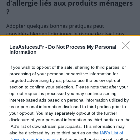
d’allergie liés aux produits ménagers
?
Adopter quelques bonnes pratiques peut
considérablement diminuer le risque de réactions
allergiques ou d’irritations liées à l’utilisation de
LesAstuces.Fr -
Do Not Process My Personal
produits ménagers.
Information
Choisir des produits hypoallergéniques ou
If you wish to opt-out of the sale, sharing to third parties, or
sans parfum
processing of your personal or sensitive information for
targeted advertising by us, please use the below opt-out
Privilégier les détergents, lessives ou nettoyants
section to confirm your selection. Please note that after your
portant la mention « hypoallergénique » ou «
opt-out request is processed you may continue seeing
sans parfum ».
interest-based ads based on personal information utilized by
us or personal information disclosed to third parties prior to
Lire attentivement la composition pour éviter les
your opt-out. You may separately opt-out of the further
composants potentiellement allergisants.
disclosure of your personal information by third parties on the
IAB’s list of downstream participants. This information may
Utiliser des équipements de protection
also be disclosed by us to third parties on the
IAB’s List of
Downstream Participants
that may further disclose it to other