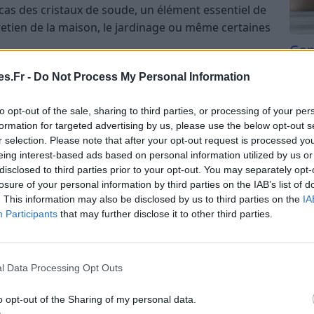
 cas des cristaux de soude, un élément essentiel de
tretien de la maison, le jardinage ou même certaines
Com
san
 ?
s.Fr -
Do Not Process My Personal Information
Tri d
 de soude en raison de leurs noms similaires, les
beauc
to opt-out of the sale, sharing to third parties, or processing of your per
du l
arbonate de sodium. Leur pouvoir alcalin les rend
formation for targeted advertising by us, please use the below opt-out s
compl
raisses, déloger les taches tenaces et même
r selection. Please note that after your opt-out request is processed y
astu
eing interest-based ads based on personal information utilized by us or
disclosed to third parties prior to your opt-out. You may separately opt-
losure of your personal information by third parties on the IAB’s list of
acilement dans l’eau et peuvent donc être utilisés
. This information may also be disclosed by us to third parties on the
IA
ne multitude de tâches.
Participants
that may further disclose it to other third parties.
 le natron, ces cristaux sont un exemple parfait de
n toxiques pour l’environnement, biodégradables et
l Data Processing Opt Outs
plus en plus prisés pour remplacer les détergents
o opt-out of the Sharing of my personal data.