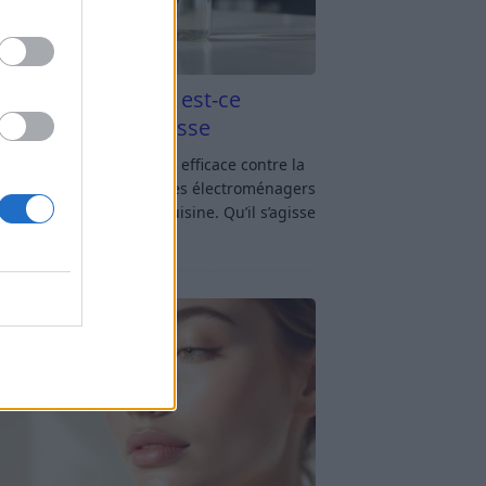
aigre blanc et four est-ce
icace contre la graisse
gre blanc et four : est-ce efficace contre la
se ? Le four fait partie des électroménagers
lus sollicités dans une cuisine. Qu’il s’agisse
réparer un gratin, de
[…]