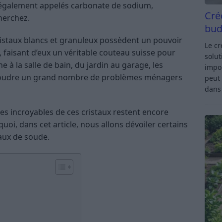
, également appelés carbonate de sodium,
Cré
herchez.
bud
cristaux blancs et granuleux possèdent un pouvoir
Le c
 faisant d’eux un véritable couteau suisse pour
solut
ne à la salle de bain, du jardin au garage, les
impor
ésoudre un grand nombre de problèmes ménagers
peut 
dan
 incroyables de ces cristaux restent encore
oi, dans cet article, nous allons dévoiler certains
taux de soude.