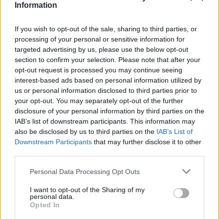
suffisantes, votre sécurité en dépend.
Information
Écoutez l’évolution du bruit
If you wish to opt-out of the sale, sharing to third parties, or
processing of your personal or sensitive information for
Un bruit qui disparaît après quelques freinages est
targeted advertising by us, please use the below opt-out
souvent bénin. Un grincement qui s’aggrave ou
section to confirm your selection. Please note that after your
s’accompagne d’autres symptômes doit vous alerter.
opt-out request is processed you may continue seeing
interest-based ads based on personal information utilized by
Que faire si vos freins grincent ?
us or personal information disclosed to third parties prior to
your opt-out. You may separately opt-out of the further
disclosure of your personal information by third parties on the
Il existe plusieurs solutions selon la gravité du
IAB’s list of downstream participants. This information may
problème :
also be disclosed by us to third parties on the
IAB’s List of
Downstream Participants
that may further disclose it to other
Pour un grincement temporaire
third parties.
Roulez quelques kilomètres pour chauffer et
Personal Data Processing Opt Outs
sécher les freins.
I want to opt-out of the Sharing of my
Lavez les roues et les étriers à l’eau claire pour
personal data.
Opted In
éliminer la poussière.