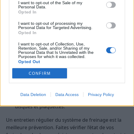
Donnez le temps aux plaquettes neuves de se
I want to opt-out of the Sale of my
Personal Data.
roder.
Opted In
Pour un grincement persistant ou
I want to opt-out of processing my
Personal Data for Targeted Advertising.
inquiétant
Opted In
Prévoyez un contrôle chez un garagiste,
I want to opt-out of Collection, Use,
Retention, Sale, and/or Sharing of my
notamment si les plaquettes ont plus de 30 000
Personal Data that Is Unrelated with the
Purposes for which it was collected.
km ou si les disques dépassent 80 000 km.
Opted Out
Évitez les produits « anti-grincement » miracles
CONFIRM
du commerce, qui masquent parfois un problème
de fond.
Demandez un devis précis avant toute
Data Deletion
Data Access
Privacy Policy
intervention, surtout pour le remplacement des
disques et plaquettes.
Un entretien régulier du système de freinage est la
meilleure prévention. Faites vérifier l’état de vos