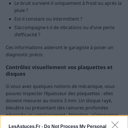
Le bruit survient-il uniquement à froid ou après la
pluie ?
Est-il constant ou intermittent ?
S’accompagne-t-il de vibrations ou d’une perte
d’efficacité ?
Ces informations aideront le garagiste à poser un
diagnostic précis.
Contrôlez visuellement vos plaquettes et
disques
Si vous avez quelques notions de mécanique, vous
pouvez inspecter l’épaisseur des plaquettes : elles
doivent mesurer au moins 3 mm. Un disque rayé,
bleuâtre ou présentant des rainures profondes
nécessite un remplacement. Attention : n’intervenez
jamais sur le système de freinage sans compétences
LesAstuces.Fr -
Do Not Process My Personal