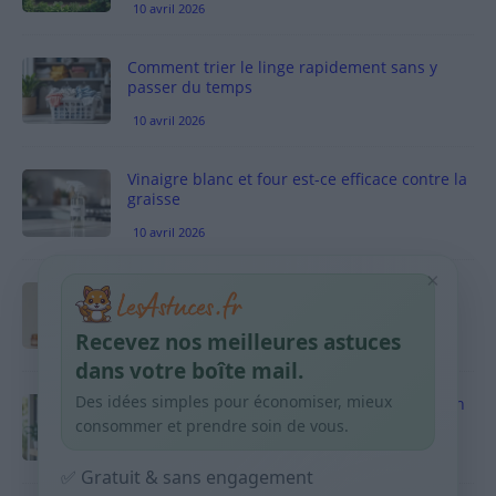
10 avril 2026
Comment trier le linge rapidement sans y
passer du temps
10 avril 2026
Vinaigre blanc et four est-ce efficace contre la
graisse
10 avril 2026
×
Taches pigmentaires : routine simple +
habitudes qui aident
Recevez nos meilleures astuces
9 avril 2026
dans votre boîte mail.
Des idées simples pour économiser, mieux
Produits ménagers : comment économiser en
courses sans acheter 10 sprays
consommer et prendre soin de vous.
9 avril 2026
✅ Gratuit & sans engagement