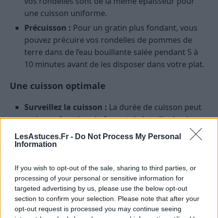
vos rondelles sont de la même épaisseur pour
une cuisson uniforme.
Précuisson :
Pour un gratin plus fondant, vous
pouvez précuire vos rondelles de pommes de
terre dans de l’eau bouillante salée pendant 5 à
10 minutes avant de les disposer dans votre plat.
Une cuisson optimale
Surveillez la cuisson :
La durée de cuisson peut
varier en fonction du four et de la taille du plat.
N’hésitez pas à vérifier régulièrement
LesAstuces.Fr -
Do Not Process My Personal
l’avancement de la cuisson à l’aide d’une
Information
fourchette. Si les pommes de terre sont tendres
et que le dessus du gratin est doré, c’est prêt !
If you wish to opt-out of the sale, sharing to third parties, or
processing of your personal or sensitive information for
La température du four :
Un four préchauffé est
targeted advertising by us, please use the below opt-out
essentiel pour une cuisson uniforme. Il est
section to confirm your selection. Please note that after your
également important de ne pas ouvrir le four
opt-out request is processed you may continue seeing