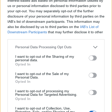
trop souvent pendant la cuisson pour maintenir
interest-based ads based on personal information utilized by
us or personal information disclosed to third parties prior to
une température constante.
your opt-out. You may separately opt-out of the further
disclosure of your personal information by third parties on the
La touche finale
IAB’s list of downstream participants. This information may
also be disclosed by us to third parties on the
IAB’s List of
Le repos :
Laisser reposer le gratin quelques
Downstream Participants
that may further disclose it to other
minutes après sa sortie du four permet aux
third parties.
saveurs de se mélanger et à la texture de se
stabiliser. De plus, cela évite de se brûler en
Personal Data Processing Opt Outs
dégustant un gratin trop chaud.
I want to opt-out of the Sharing of my
personal data.
Opted In
CUISINE
RECETTE DE CUISINE
I want to opt-out of the Sale of my
Personal Data.
Opted In
I want to opt-out of processing my
Personal Data for Targeted Advertising.
Opted In
I want to opt-out of Collection, Use,
Retention, Sale, and/or Sharing of my