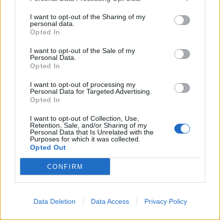
La ratatouille, un plat convivial et
I want to opt-out of the Sharing of my
personal data.
savoureux
Opted In
I want to opt-out of the Sale of my
La ratatouille est plus qu’une simple recette, c’est une
Personal Data.
invitation au partage et à la convivialité. Ce plat
Opted In
traditionnel de la cuisine française ravira vos papilles
I want to opt-out of processing my
et celles de vos convives. Bon appétit !
Personal Data for Targeted Advertising.
Opted In
RECETTE DE CUISINE
I want to opt-out of Collection, Use,
Retention, Sale, and/or Sharing of my
Personal Data that Is Unrelated with the
Purposes for which it was collected.
Opted Out
CONFIRM
Data Deletion
Data Access
Privacy Policy