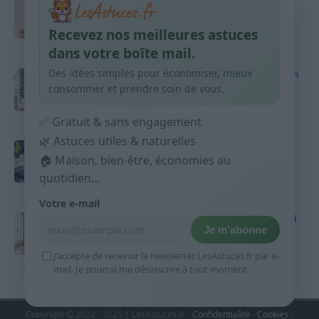
Taches pigmentaires : routine simple +
habitudes qui aident
Recevez nos meilleures astuces
9 avril 2026
dans votre boîte mail.
Des idées simples pour économiser, mieux
Produits ménagers : comment économiser en
courses sans acheter 10 sprays
consommer et prendre soin de vous.
9 avril 2026
✅ Gratuit & sans engagement
🌿 Astuces utiles & naturelles
Budget mensuel : méthode rapide pour
🏠 Maison, bien-être, économies au
répartir son salaire dès le jour de paie
quotidien...
9 avril 2026
Votre e-mail
Sport 10 minutes par jour est-ce utile et quoi
Je m’abonne
faire
9 avril 2026
J’accepte de recevoir la newsletter LesAstuces.fr par e-
mail. Je pourrai me désinscrire à tout moment.
Copyright © 2022 - 2025 | LesAstuces.fr -
Confidentialité
-
Cookies
-