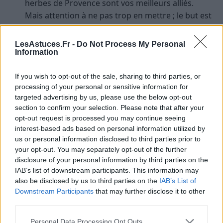
herbes de Provence sont vos meilleurs alliés.
Mais attention à ne pas trop en mettre ; le but est
de rehausser le goût des légumes, pas de le
masquer.
LesAstuces.Fr -
Do Not Process My Personal
Information
Repos du plat :
La ratatouille est encore
meilleure le lendemain. Laissez-la reposer pour
If you wish to opt-out of the sale, sharing to third parties, or
que les saveurs se développent pleinement.
processing of your personal or sensitive information for
Servir à la bonne température :
La ratatouille
targeted advertising by us, please use the below opt-out
peut être servie chaude, tiède, ou même froide.
section to confirm your selection. Please note that after your
opt-out request is processed you may continue seeing
Selon la saison et vos préférences, adaptez la
interest-based ads based on personal information utilized by
température de service.
us or personal information disclosed to third parties prior to
your opt-out. You may separately opt-out of the further
Variations de la recette :
disclosure of your personal information by third parties on the
personnalisez votre ratatouille
IAB’s list of downstream participants. This information may
also be disclosed by us to third parties on the
IAB’s List of
Downstream Participants
that may further disclose it to other
La ratatouille est un plat versatile. Vous pouvez y
third parties.
ajouter des olives, des capres ou même un peu de
piment pour une version plus épicée.
Personal Data Processing Opt Outs