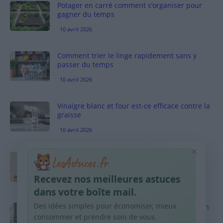
Potager en carré comment s’organiser pour
gagner du temps
10 avril 2026
Comment trier le linge rapidement sans y
passer du temps
10 avril 2026
Vinaigre blanc et four est-ce efficace contre la
graisse
10 avril 2026
×
Taches pigmentaires : routine simple +
habitudes qui aident
Recevez nos meilleures astuces
9 avril 2026
dans votre boîte mail.
Des idées simples pour économiser, mieux
Produits ménagers : comment économiser en
courses sans acheter 10 sprays
consommer et prendre soin de vous.