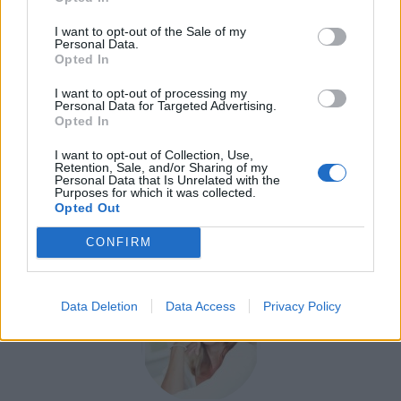
Crème fraîche et lait :
L’utilisation de la crème
I want to opt-out of the Sale of my
Personal Data.
fraîche et du lait dans cette recette n’est pas
Opted In
seulement délicieuse, elle aide aussi à
l’absorption des vitamines liposolubles présentes
I want to opt-out of processing my
Personal Data for Targeted Advertising.
dans les épinards, comme les vitamines A et K.
Opted In
Dites-nous en commentaire si vous avez apprécié
I want to opt-out of Collection, Use,
Retention, Sale, and/or Sharing of my
cette recette.
Personal Data that Is Unrelated with the
Purposes for which it was collected.
Opted Out
CUISINE
RECETTE DE CUISINE
CONFIRM
Data Deletion
Data Access
Privacy Policy