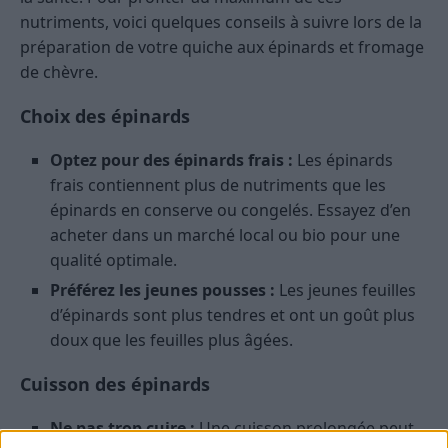
nutriments, voici quelques conseils à suivre lors de la
préparation de votre quiche aux épinards et fromage
de chèvre.
Choix des épinards
Optez pour des épinards frais :
Les épinards
frais contiennent plus de nutriments que les
épinards en conserve ou congelés. Essayez d’en
acheter dans un marché local ou bio pour une
qualité optimale.
Préférez les jeunes pousses :
Les jeunes feuilles
d’épinards sont plus tendres et ont un goût plus
doux que les feuilles plus âgées.
Cuisson des épinards
Ne pas trop cuire :
Une cuisson prolongée peut