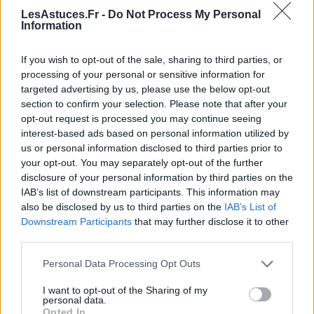
détruire certains des nutriments des épinards.
LesAstuces.Fr -
Do Not Process My Personal
Essayez de les faire sauter juste assez longtemps
Information
pour qu’ils flétrissent et perdent leur eau, soit
environ 5 minutes.
If you wish to opt-out of the sale, sharing to third parties, or
processing of your personal or sensitive information for
Conservez le liquide :
Si de l’eau se dégage des
targeted advertising by us, please use the below opt-out
épinards pendant la cuisson, conservez-la. Elle
section to confirm your selection. Please note that after your
contient des vitamines et des minéraux qui
opt-out request is processed you may continue seeing
peuvent être réintroduits dans votre quiche en la
interest-based ads based on personal information utilized by
mélangeant à l’appareil à œuf.
us or personal information disclosed to third parties prior to
your opt-out. You may separately opt-out of the further
Autres astuces
disclosure of your personal information by third parties on the
IAB’s list of downstream participants. This information may
also be disclosed by us to third parties on the
IAB’s List of
Associer avec de la vitamine C :
Pour faciliter
Downstream Participants
that may further disclose it to other
l’absorption du fer contenu dans les épinards,
third parties.
essayez d’inclure des
aliments riches en
vitamine C
dans votre repas. Un filet de jus de
Personal Data Processing Opt Outs
citron sur votre quiche ou une salade d’agrumes
I want to opt-out of the Sharing of my
en accompagnement peuvent être de bonnes
personal data.
Opted In
options.