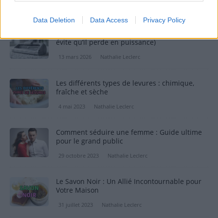
5 octobre 2025
Nathalie Leclerc
Data Deletion
Data Access
Privacy Policy
Aspirateur : l’entretien qui change tout (et
évite qu’il perde en puissance)
13 mars 2026
Nathalie Leclerc
Les différents types de levures : chimique,
fraîche et sèche
4 mai 2023
Nathalie Leclerc
Comment séduire une femme : Guide ultime
pour le grand public
29 octobre 2023
Nathalie Leclerc
Le Savon Noir : Un Allié Incontournable pour
Votre Maison
31 juillet 2023
Nathalie Leclerc