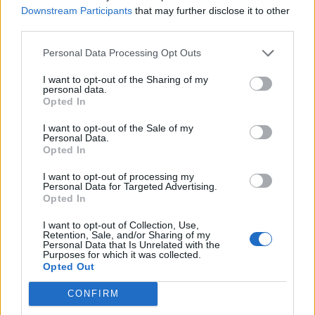
Downstream Participants
that may further disclose it to other
A propos Nathalie Leclerc
2950 Articles
third parties.
Nathalie Leclerc est une journaliste spécialisée en santé et
Personal Data Processing Opt Outs
médecine. Mère de deux enfants, elle allie une solide
expertise journalistique à une expérience concrète de la
I want to opt-out of the Sharing of my
personal data.
santé familiale et de la nutrition. Fervente adepte d’un mode
Opted In
de vie sain, écologique et durable, elle s’engage depuis de
nombreuses années en faveur des produits biologiques et
I want to opt-out of the Sale of my
des solutions de ménage respectueuses de l’environnement.
Personal Data.
Grâce à cette double casquette de journaliste et de maman
Opted In
engagée, Nathalie propose des conseils pratiques, fiables et
I want to opt-out of processing my
accessibles, permettant à ses lecteurs de mieux naviguer
Personal Data for Targeted Advertising.
dans les enjeux de la santé moderne tout en adoptant des
Opted In
habitudes plus saines et respectueuses de la planète.
I want to opt-out of Collection, Use,
Retention, Sale, and/or Sharing of my
Personal Data that Is Unrelated with the
Purposes for which it was collected.
SUR LE MÊME THÈME
Opted Out
10 dépenses invisibles qui ruinent votre
CONFIRM
budget sans que vous le sachiez