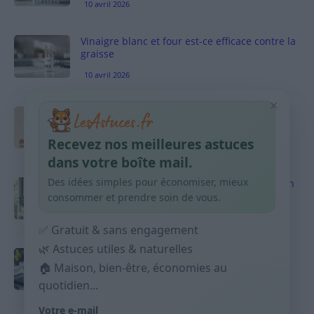
10 avril 2026
Vinaigre blanc et four est-ce efficace contre la
graisse
10 avril 2026
×
Taches pigmentaires : routine simple +
habitudes qui aident
Recevez nos meilleures astuces
9 avril 2026
dans votre boîte mail.
Des idées simples pour économiser, mieux
Produits ménagers : comment économiser en
courses sans acheter 10 sprays
consommer et prendre soin de vous.
9 avril 2026
✅ Gratuit & sans engagement
🌿 Astuces utiles & naturelles
Budget mensuel : méthode rapide pour
répartir son salaire dès le jour de paie
🏠 Maison, bien-être, économies au
quotidien...
9 avril 2026
Votre e-mail