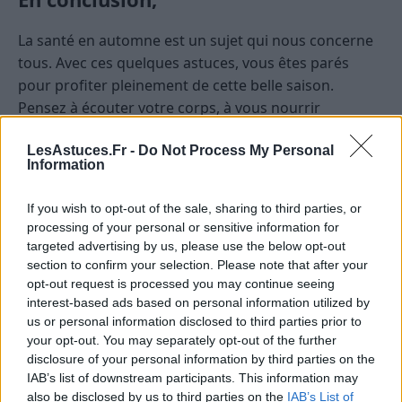
La santé en automne est un sujet qui nous concerne
tous. Avec ces quelques astuces, vous êtes parés
pour profiter pleinement de cette belle saison.
Pensez à écouter votre corps, à vous nourrir
correctement et à rester actif. Et n’oubliez pas :
LesAstuces.Fr -
Do Not Process My Personal
l’automne, c’est aussi la saison des moments
Information
cocooning, alors profitez-en !
If you wish to opt-out of the sale, sharing to third parties, or
ASTUCES
processing of your personal or sensitive information for
targeted advertising by us, please use the below opt-out
section to confirm your selection. Please note that after your
opt-out request is processed you may continue seeing
interest-based ads based on personal information utilized by
us or personal information disclosed to third parties prior to
your opt-out. You may separately opt-out of the further
disclosure of your personal information by third parties on the
IAB’s list of downstream participants. This information may
also be disclosed by us to third parties on the
IAB’s List of