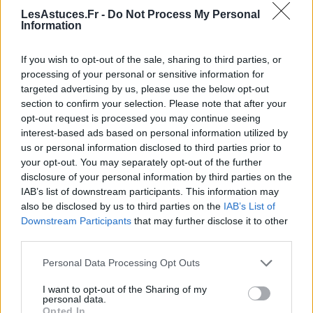
expérimenter des symptômes légers, tandis que
LesAstuces.Fr -
Do Not Process My Personal
Information
d’autres peuvent avoir des réactions plus sévères,
comme un choc anaphylactique. Il est crucial de
If you wish to opt-out of the sale, sharing to third parties, or
connaître la gravité de votre allergie et d’avoir un plan
processing of your personal or sensitive information for
d’action en cas de réaction.
targeted advertising by us, please use the below opt-out
section to confirm your selection. Please note that after your
Peut-on guérir d’une allergie aux crevettes
?
opt-out request is processed you may continue seeing
interest-based ads based on personal information utilized by
Réponse :
À l’heure actuelle, il n’existe pas de
us or personal information disclosed to third parties prior to
traitement définitif pour guérir les allergies aux
your opt-out. You may separately opt-out of the further
crevettes. La gestion repose principalement sur
disclosure of your personal information by third parties on the
IAB’s list of downstream participants. This information may
l’évitement et le traitement des symptômes en cas
also be disclosed by us to third parties on the
IAB’s List of
d’exposition accidentelle. Cependant, la recherche
Downstream Participants
that may further disclose it to other
dans le domaine des
allergies alimentaires
évolue
third parties.
constamment.
Personal Data Processing Opt Outs
Conclusion
I want to opt-out of the Sharing of my
personal data.
Opted In