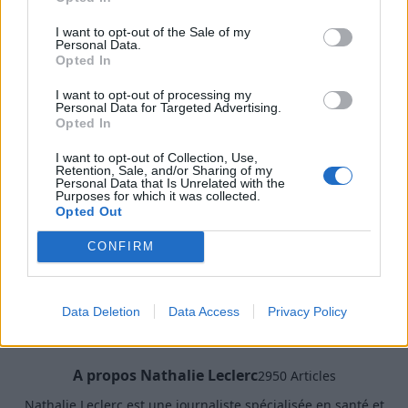
Les allergies aux crevettes peuvent être gênantes et
parfois dangereuses, mais avec la bonne
I want to opt-out of the Sale of my
connaissance et les précautions appropriées, elles
Personal Data.
Opted In
peuvent être gérées efficacement. N’oubliez pas de
consulter un professionnel de santé en cas de doute
I want to opt-out of processing my
Personal Data for Targeted Advertising.
ou de symptômes graves.
Opted In
I want to opt-out of Collection, Use,
ALLERGIES
Retention, Sale, and/or Sharing of my
Personal Data that Is Unrelated with the
Purposes for which it was collected.
Opted Out
CONFIRM
Data Deletion
Data Access
Privacy Policy
A propos Nathalie Leclerc
2950 Articles
Nathalie Leclerc est une journaliste spécialisée en santé et