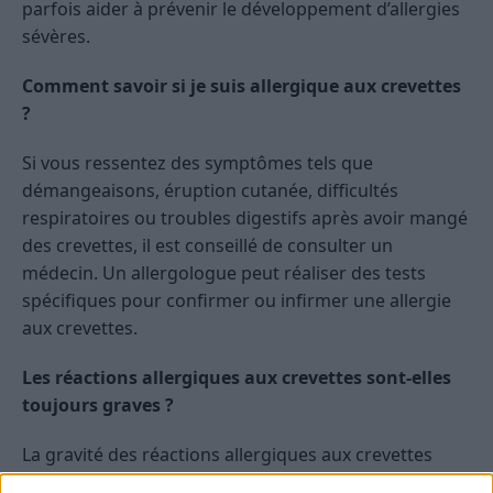
parfois aider à prévenir le développement d’allergies
sévères.
Comment savoir si je suis allergique aux crevettes
?
Si vous ressentez des symptômes tels que
démangeaisons, éruption cutanée, difficultés
respiratoires ou troubles digestifs après avoir mangé
des crevettes, il est conseillé de consulter un
médecin. Un allergologue peut réaliser des tests
spécifiques pour confirmer ou infirmer une allergie
aux crevettes.
Les réactions allergiques aux crevettes sont-elles
toujours graves ?
La gravité des réactions allergiques aux crevettes
varie d’une personne à l’autre. Certaines peuvent