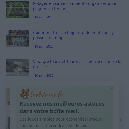
Potager en carré comment s’organiser pour
gagner du temps
10 avril 2026
Comment trier le linge rapidement sans y
passer du temps
10 avril 2026
Vinaigre blanc et four est-ce efficace contre la
graisse
10 avril 2026
×
Taches pigmentaires : routine simple +
habitudes qui aident
Recevez nos meilleures astuces
9 avril 2026
dans votre boîte mail.
Des idées simples pour économiser, mieux
Produits ménagers : comment économiser en
courses sans acheter 10 sprays
consommer et prendre soin de vous.