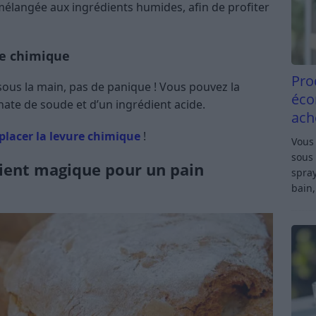
mélangée aux ingrédients humides, afin de profiter
re chimique
Pro
sous la main, pas de panique ! Vous pouvez la
éco
te de soude et d’un ingrédient acide.
ach
lacer la levure chimique
!
Vous 
sous 
édient magique pour un pain
spray
bain,