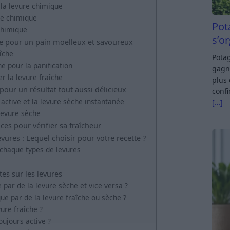
la levure chimique
re chimique
Pot
chimique
s’o
que pour un pain moelleux et savoureux
aîche
Potag
he pour la panification
gagn
er la levure fraîche
plus 
 pour un résultat tout aussi délicieux
confi
 active et la levure sèche instantanée
[…]
levure sèche
ces pour vérifier sa fraîcheur
ures : Lequel choisir pour votre recette ?
 chaque types de levures
es sur les levures
 par de la levure sèche et vice versa ?
ue par de la levure fraîche ou sèche ?
vure fraîche ?
ujours active ?