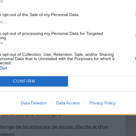
In
o opt-out of the Sale of my Personal Data.
In
Vin
to opt-out of processing my Personal Data for Targeted
eff
ing.
In
Vinai
grais
o opt-out of Collection, Use, Retention, Sale, and/or Sharing
ersonal Data that Is Unrelated with the Purposes for which it
les p
lected.
ble en pâtisserie, apportant légèreté et volume à
de p
Out
 d’autres délices sucrés.
CONFIRM
ures le plus utilisé.
Data Deletion
Data Access
Privacy Policy
de la levure chimique
élange de bicarbonate de soude, d’acide et d’un
midon).