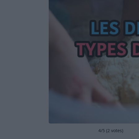
4
/5 (
2
votes)