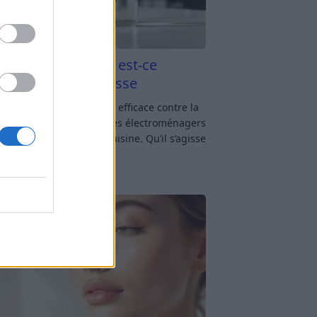
aigre blanc et four est-ce
icace contre la graisse
gre blanc et four : est-ce efficace contre la
se ? Le four fait partie des électroménagers
lus sollicités dans une cuisine. Qu’il s’agisse
réparer un gratin, de
[…]