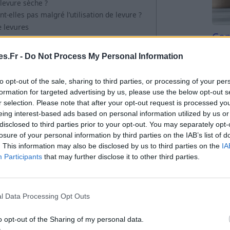
levure sèche ?
-elles pas malgré l’utilisation de levure ?
e levures
Com
s
san
s.Fr -
Do Not Process My Personal Information
e sèche
Tri d
beauc
to opt-out of the sale, sharing to third parties, or processing of your per
nflant rapide pour vos gâteaux et
du l
formation for targeted advertising by us, please use the below opt-out s
compl
r selection. Please note that after your opt-out request is processed y
astu
eing interest-based ads based on personal information utilized by us or
disclosed to third parties prior to your opt-out. You may separately opt-
losure of your personal information by third parties on the IAB’s list of
. This information may also be disclosed by us to third parties on the
IA
Participants
that may further disclose it to other third parties.
l Data Processing Opt Outs
o opt-out of the Sharing of my personal data.