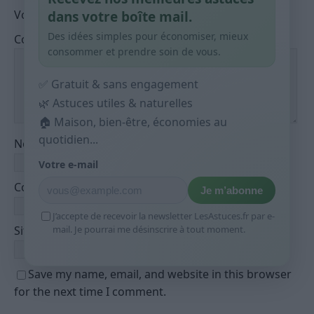
Votre adresse de messagerie ne sera pas publiée.
dans votre boîte mail.
Des idées simples pour économiser, mieux
Commentaire
consommer et prendre soin de vous.
✅ Gratuit & sans engagement
🌿 Astuces utiles & naturelles
🏠 Maison, bien-être, économies au
quotidien...
Nom
*
Votre e-mail
Courriel
*
Je m’abonne
J’accepte de recevoir la newsletter LesAstuces.fr par e-
mail. Je pourrai me désinscrire à tout moment.
Site web
Save my name, email, and website in this browser
for the next time I comment.