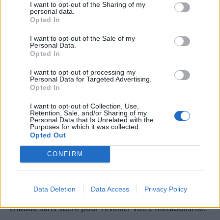
répartition tout au long de la journée.
I want to opt-out of the Sharing of my
personal data.
Opted In
Voici quelques conseils pour bien équilibrer vos
apports nutritionnels lors de chaque repas.
I want to opt-out of the Sale of my
Personal Data.
Opted In
Petit-déjeuner : le repas le plus important
de la journée
I want to opt-out of processing my
Personal Data for Targeted Advertising.
Opted In
Le petit-déjeuner est essentiel pour bien commencer
la journée et recharger vos batteries après une nuit
I want to opt-out of Collection, Use,
Retention, Sale, and/or Sharing of my
de jeûne.
Personal Data that Is Unrelated with the
Purposes for which it was collected.
Opted Out
Optez pour un petit-déjeuner riche en glucides
complexes, en protéines et en fibres, comme un bol
CONFIRM
de céréales complètes, un yaourt nature avec des
fruits frais et quelques noix.
Data Deletion
Data Access
Privacy Policy
N’oubliez pas de boire un verre d’eau ou une boisson
chaude sans sucre pour réveiller votre métabolisme.