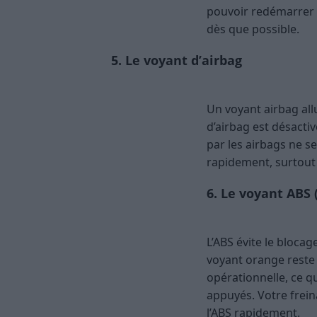
5. Le voyant d’airbag
Un voyant airbag al
d’airbag est désactivé ou défaillant. En
ne serait plus assurée. Faites vérifier
des passagers.
6. Le voyant ABS (système antib
L’ABS évite le blocage des roues lors d
allumé, la fonction ABS ne sera plus o
lors de freinages appuyés. Votre freina
l’ABS rapidement.
7. Le voyant de ceinture de séc