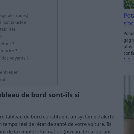
Pot
age des roues)
s’o
té non bouclée
abilité)
Potag
er
gagn
étant ?
plus 
ttendre ?
confi
 des voyants ?
[…]
’entretien
ent
bleau de bord sont-ils si
re tableau de bord constituent un système d’alerte
temps réel de l’état de santé de votre voiture. Ils
lant de la simple information (niveau de carburant