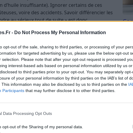
n d’huile insuffisante). Ignorer certains de ces
euses, voire des accidents. Savoir différencier les
endre au sérieux tout de suite » est donc
Com
san
s.Fr -
Do Not Process My Personal Information
Tri d
urs des voyants
beauc
to opt-out of the sale, sharing to third parties, or processing of your per
du l
formation for targeted advertising by us, please use the below opt-out s
l : la couleur du voyant donne déjà une idée de
compl
r selection. Please note that after your opt-out request is processed y
astu
eing interest-based ads based on personal information utilized by us or
disclosed to third parties prior to your opt-out. You may separately opt-
on ou fonctionnement normal (feux allumés,
losure of your personal information by third parties on the IAB’s list of
. This information may also be disclosed by us to third parties on the
IA
Participants
that may further disclose it to other third parties.
pas nécessairement critique. Il convient de faire
 s’arrêter dès que possible et résoudre le problème
l Data Processing Opt Outs
o opt-out of the Sharing of my personal data.
 sérieux immédiatement