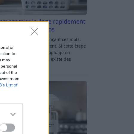
ment trier le linge rapidement
s y passer du temps
u linge : rien qu’en prononçant ces mots,
oup d’entre nous soupirent. Si cette étape
sonal or
avage vous semble chronophage ou
ection to
iquée, rassurez-vous : il existe des
ou may
ces simples
[…]
 personal
out of the
 downstream
B’s List of