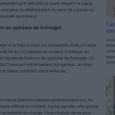
entraîner la détérioration du joint de culasse ou
r.
ain ou système de freinage)
Tac
sim
mer si le frein à main est enclenché, mais s’il reste
Les t
elâché ou s’il s’allume en roulant, il indique un
tache
conce
e liquide de frein ou du système de freinage. Un
appar
rêmement dangereux : arrêtez-vous
horm
e véhicule.
forme de batterie s’allume généralement lors du
oulant, il peut signaler une panne de l’alternateur
ez de ne plus pouvoir redémarrer le véhicule une
s que possible.