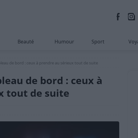
Beauté
Humour
Sport
Voy
leau de bord : ceux à prendre au sérieux tout de suite
leau de bord : ceux à
 tout de suite