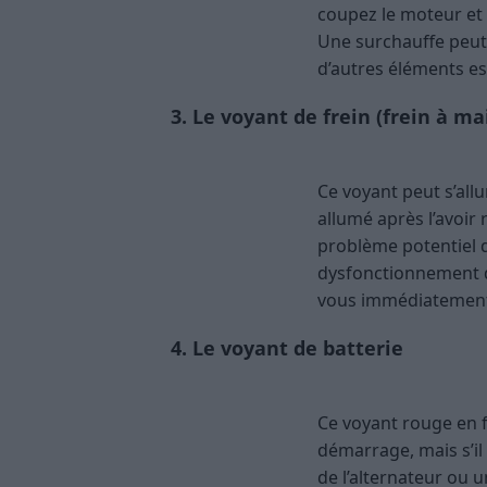
Une surchauffe peut 
d’autres éléments essentiels du moteu
3. Le voyant de frein (frein à m
Ce voyant peut s’allu
allumé après l’avoir r
problème potentiel d
dysfonctionnement des freins est ext
immédiatement et faites contrôler votr
4. Le voyant de batterie
Ce voyant rouge en 
démarrage, mais s’il reste affiché en r
ou un problème de charge. Vous risqu
fois arrêté. Rendez-vous au garage dè