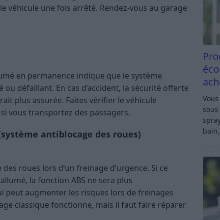
lumé en permanence indique que le système
Pro
 cas d’accident, la sécurité offerte par les airbags
éco
 le véhicule rapidement, surtout si vous transportez
ach
Vous 
locage des roues)
sous 
spray
bain,
’un freinage d’urgence. Si ce voyant orange reste
pérationnelle, ce qui peut augmenter les risques
ge classique fonctionne, mais il faut faire réparer
urité non bouclée