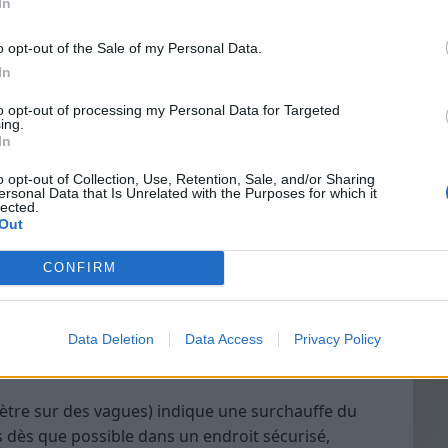
In
 alerter et vous pousser à réagir sans délai. Voici
o opt-out of the Sale of my Personal Data.
ord à ne jamais négliger :
In
Vin
e moteur
to opt-out of processing my Personal Data for Targeted
eff
ing.
In
Vinai
ésentant une petite burette d’huile signale une
grais
o opt-out of Collection, Use, Retention, Sale, and/or Sharing
ersonal Data that Is Unrelated with the Purposes for which it
les p
huile moteur. Si ce voyant s’allume pendant la
lected.
de p
ent et couper le moteur. Rouler sans pression
Out
 très coûteuse. Vérifiez le niveau d’huile à l’arrêt,
CONFIRM
pel à un professionnel.
liquide de refroidissement
Data Deletion
Data Access
Privacy Policy
tre sur des vagues) indique une surchauffe du
 dès que possible dans un endroit sécurisé,
ttendez qu’il refroidisse avant d’ouvrir le capot.