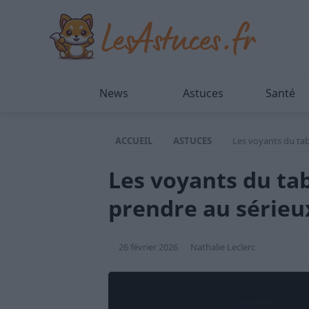
News
Astuces
Santé
ACCUEIL
ASTUCES
Les voyants du tab
Les voyants du tab
prendre au sérieux
26 février 2026
Nathalie Leclerc