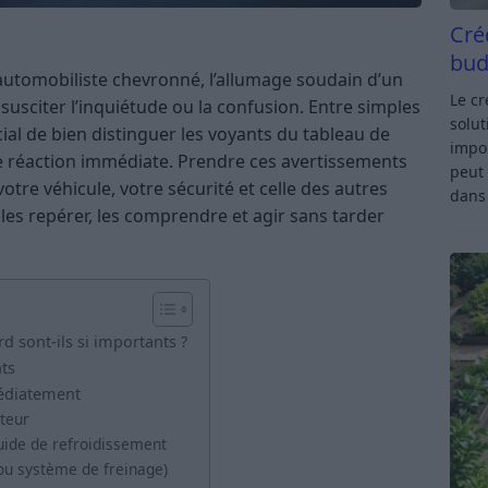
Cré
bud
utomobiliste chevronné, l’allumage soudain d’un
Le c
susciter l’inquiétude ou la confusion. Entre simples
solut
ucial de bien distinguer les voyants du tableau de
impor
e réaction immédiate. Prendre ces avertissements
peut 
votre véhicule, votre sécurité et celle des autres
dan
es repérer, les comprendre et agir sans tarder
d sont-ils si importants ?
nts
médiatement
oteur
uide de refroidissement
 ou système de freinage)