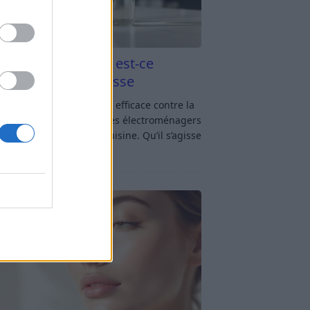
aigre blanc et four est-ce
icace contre la graisse
gre blanc et four : est-ce efficace contre la
se ? Le four fait partie des électroménagers
lus sollicités dans une cuisine. Qu’il s’agisse
réparer un gratin, de
[…]