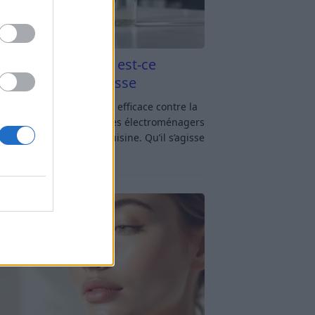
aigre blanc et four est-ce
icace contre la graisse
gre blanc et four : est-ce efficace contre la
se ? Le four fait partie des électroménagers
lus sollicités dans une cuisine. Qu’il s’agisse
réparer un gratin, de
[…]