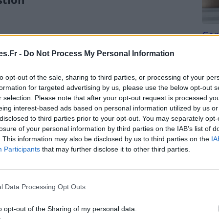
Com
u sommeil, mais elle possède également un rôle
san
s.Fr -
Do Not Process My Personal Information
 exposition à la lumière naturelle en journée limite
Tri d
 à rester éveillé et alerte. Le soir venu, la
beauc
to opt-out of the sale, sharing to third parties, or processing of your per
oduction de mélatonine, favorisant le sommeil
du l
formation for targeted advertising by us, please use the below opt-out s
compl
r selection. Please note that after your opt-out request is processed y
astu
eing interest-based ads based on personal information utilized by us or
ur une bonne digestion. Lorsqu’on dort bien, le
disclosed to third parties prior to your opt-out. You may separately opt-
des gastriques et d’enzymes digestives, facilitant
losure of your personal information by third parties on the IAB’s list of
ur absorption.
. This information may also be disclosed by us to third parties on the
IA
Participants
that may further disclose it to other third parties.
lé
nt la production de sérotonine, une hormone
l Data Processing Opt Outs
». La sérotonine intervient dans la régulation de
 exposition régulière à la lumière du jour augmente
o opt-out of the Sharing of my personal data.
méliorer la motilité intestinale et réduire les