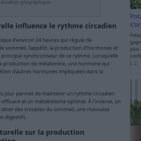
ocalisation géographique
Pot
s’o
lle influence le rythme circadien
Potag
gique d’environ 24 heures qui régule de
gagn
e sommeil, l’appétit, la production d’hormones et
plus 
le principal synchroniseur de ce rythme. Lorsqu’elle
confi
[…]
 la production de mélatonine, une hormone qui
rétion d’autres hormones impliquées dans la
 du jour permet de maintenir un rythme circadien
n efficace et un métabolisme optimal. À l’inverse, un
raîner des troubles du sommeil, une mauvaise
 digestifs.
turelle sur la production
stion