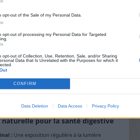
In
 l’intestin irritable.
o opt-out of the Sale of my Personal Data.
elle sur l’alimentation et le
In
Vin
e
to opt-out of processing my Personal Data for Targeted
eff
ing.
In
e naturelle influence aussi nos habitudes
Vinai
a lumière du jour, on a tendance à adopter des
grais
o opt-out of Collection, Use, Retention, Sale, and/or Sharing
ilibrés. Cela contribue à une meilleure digestion et
ersonal Data that Is Unrelated with the Purposes for which it
les p
lected.
de p
Out
ine lumière naturelle, comme lors d’un déjeuner en
CONFIRM
xposée, favorise une meilleure digestion. La
ppétit, en évitant la surconsommation de nourriture
ère ou à une faible luminosité.
Data Deletion
Data Access
Privacy Policy
 naturelle pour la santé digestive
inal :
Une exposition régulière à la lumière