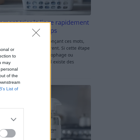
ment trier le linge rapidement
s y passer du temps
u linge : rien qu’en prononçant ces mots,
oup d’entre nous soupirent. Si cette étape
sonal or
avage vous semble chronophage ou
ection to
iquée, rassurez-vous : il existe des
ou may
ces simples
[…]
 personal
out of the
 downstream
B’s List of