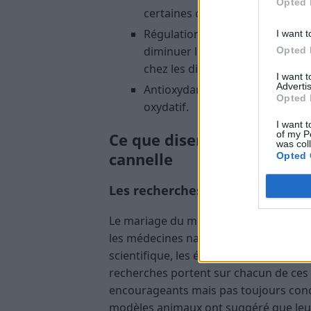
Opted 
certaines conditions.
Régulation de la glycémie : des
I want t
diminuer la résistance à l’insul
Opted 
chez les diabétiques de type 2.
I want 
Advertis
Antioxydant : ses composés phéno
Opted 
oxydatif.
I want t
of my P
Ce que disent les études sc
was col
cannelle
Opted 
Les recherches sur leurs effets
Le mariage du miel et de la cannelle e
les médecines naturelles et le marke
scientifique, les études spécifiques sur
recherches portent sur chacun de ces 
encourageants mais pas toujours concl
modèles animaux ont suggéré que leur