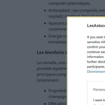
composés phénoliques.
Antioxydant : ses composés anti
oxydatif, impliqué dans de nom
Apaisant pour la gorge : utilisé
LesAstuce
notamment dans les remèdes m
Énergie naturelle : sa richesse 
If you wish 
immédiate.
sensitive in
confirm you
Les bienfaits de la cannelle
continue se
information 
further disc
La cannelle, une épice issue de l’éco
participants
possède également des propriétés rec
Downstream 
principaux composants actifs, comme l
notamment :
Persona
Propriétés antimicrobiennes : el
champignons.
I want t
Effet anti-inflammatoire : elle 