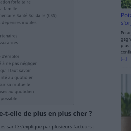
ation forfaitaire
a famille
Pot
émentaire Santé Solidaire (CSS)
s’o
s dépenses inutiles
Potag
rtenaires
gagn
assurances
plus 
confi
e d’emploi
[…]
é à ne pas négliger
u’il faut savoir
anté au quotidien
sur sa mutuelle
nses au quotidien
 possible
-t-elle de plus en plus cher ?
s santé s’explique par plusieurs facteurs :