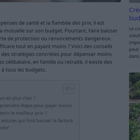
Cré
bud
enses de santé et la flambée des prix, il est
Le c
sa mutuelle sur son budget. Pourtant, faire baisser
solut
perte de protection ou renoncements dangereux.
impor
cace tout en payant moins ? Voici des conseils
peut 
t des stratégies concrètes pour dépenser moins
dan
z célibataire, en famille ou retraité, il existe des
t à tous les budgets.
us en plus cher ?
la première étape pour payer moins
nir le meilleur prix ?
 astuces qui font baisser la facture
elle”