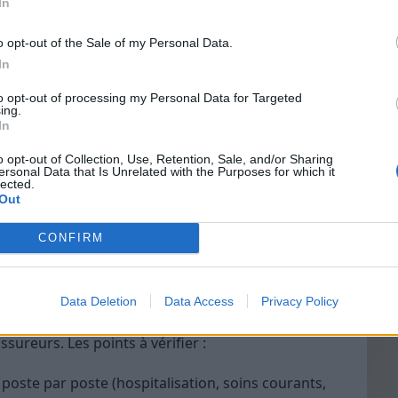
In
 soins (médecin généraliste ou spécialiste,
o opt-out of the Sale of my Personal Data.
 non…)
In
s en soins dentaires ou auditifs
Vin
to opt-out of processing my Personal Data for Targeted
eff
 douces
ing.
In
indépendant, retraité, étudiant, demandeur
Vinai
grais
o opt-out of Collection, Use, Retention, Sale, and/or Sharing
ersonal Data that Is Unrelated with the Purposes for which it
les p
lected.
nté sur l’année écoulée. Listez les soins les plus
de p
Out
dépense imprévus. Cela vous permettra de repérer
votre contrat en conséquence.
CONFIRM
comment obtenir le meilleur prix ?
Data Deletion
Data Access
Privacy Policy
 jouer la concurrence. Utilisez des comparateurs en
ssureurs. Les points à vérifier :
oste par poste (hospitalisation, soins courants,