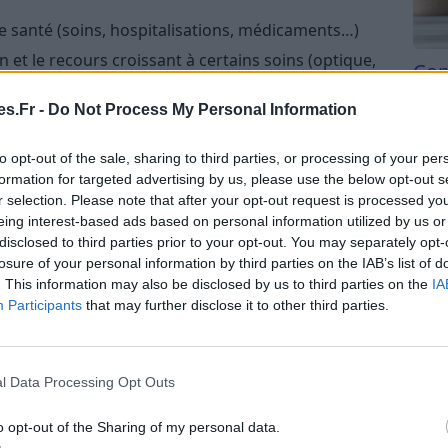
 santé (soins, hospitalisations, médicaments…)
n et le recours croissant à certains soins (optique,
Com
san
s.Fr -
Do Not Process My Personal Information
i pèsent sur les contrats
Tri d
tes ou surévaluées pour les besoins réels de
beauc
to opt-out of the sale, sharing to third parties, or processing of your per
du l
formation for targeted advertising by us, please use the below opt-out s
compl
r selection. Please note that after your opt-out request is processed y
 la main sur sa complémentaire et de la payer au
astu
eing interest-based ads based on personal information utilized by us or
er ses besoins et de comparer régulièrement les
disclosed to third parties prior to your opt-out. You may separately opt-
losure of your personal information by third parties on the IAB’s list of
. This information may also be disclosed by us to third parties on the
IA
Participants
that may further disclose it to other third parties.
ins réels : la première étape pour
l Data Processing Opt Outs
garanties dont ils n’ont pas ou plus besoin. Une
 couverture qui colle à votre situation personnelle,
o opt-out of the Sharing of my personal data.