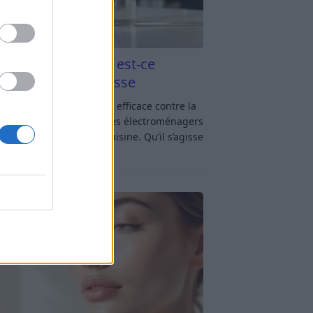
aigre blanc et four est-ce
icace contre la graisse
gre blanc et four : est-ce efficace contre la
se ? Le four fait partie des électroménagers
lus sollicités dans une cuisine. Qu’il s’agisse
réparer un gratin, de
[…]