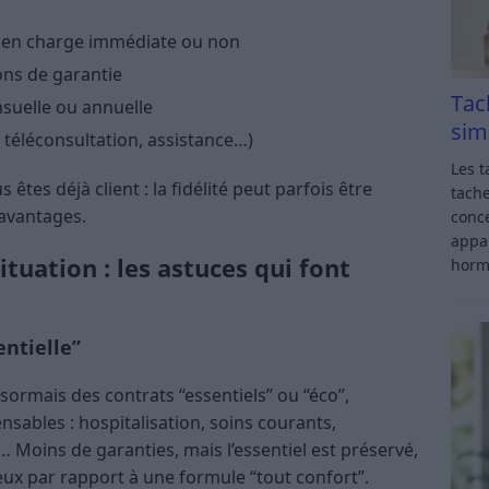
se en charge immédiate ou non
ons de garantie
Tac
nsuelle ou annuelle
sim
, téléconsultation, assistance…)
Les t
 êtes déjà client : la fidélité peut parfois être
tache
avantages.
conce
appar
tuation : les astuces qui font
horm
ntielle”
rmais des contrats “essentiels” ou “éco”,
sables : hospitalisation, soins courants,
oins de garanties, mais l’essentiel est préservé,
deux par rapport à une formule “tout confort”.