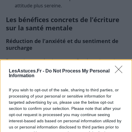
attitude plus sereine.
Les bénéfices concrets de l’écriture
sur la santé mentale
Réduction de l’anxiété et du sentiment de
surcharge
De nombreuses études ont confirmé que la pratique
régulière de l’écriture expressive permet de diminuer
LesAstuces.Fr -
Do Not Process My Personal
l’anxiété. En exprimant ses émotions, on libère le
Information
mental, ce qui explique souvent une sensation de
légèreté et de calme accru.
If you wish to opt-out of the sale, sharing to third parties, or
processing of your personal or sensitive information for
targeted advertising by us, please use the below opt-out
Une expérience menée auprès de patients souffrant
section to confirm your selection. Please note that after your
de troubles anxieux a montré que ceux qui écrivaient
opt-out request is processed you may continue seeing
régulièrement ressentaient une baisse notable de
interest-based ads based on personal information utilized by
leur niveau de stress par rapport à ceux qui n’avaient
us or personal information disclosed to third parties prior to