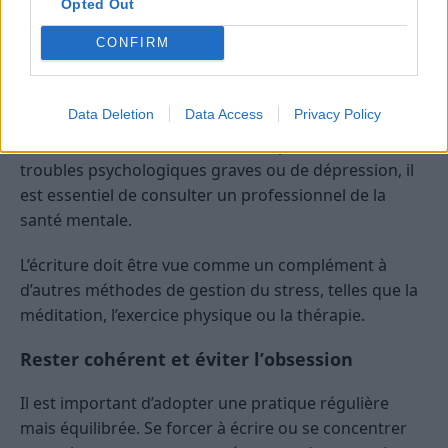
considérer
Opted Out
CONFIRM
Une pratique qui ne remplace pas tout
Si l’écriture peut être très bénéfique pour la gestion
Data Deletion
Data Access
Privacy Policy
du stress, elle ne constitue pas une solution miracle.
Dans certains cas, notamment en présence de
troubles psychologiques graves ou de dépression, il
est essentiel de consulter un professionnel de la
santé mentale.
L’écriture doit être vue comme un complément à
d’autres méthodes de gestion du stress, telles que la
méditation, l’exercice physique ou la thérapie.
Rester cohérent et éviter l’obsession
Il est important d’adopter une pratique régulière
mais équilibrée. Se forcer à écrire ou se concentrer