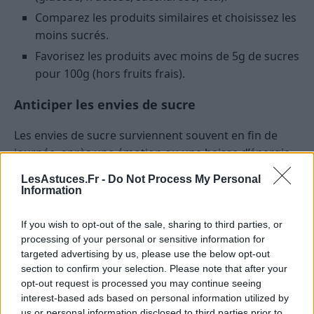
Comparez les produits similaires et choisissez les
moins sucrés.
Favorisez les produits avec moins de 5g de sucres
pour 100g (hors fruits frais).
Anticiper les envies de sucre
Les envies de sucre surviennent souvent en fin de
journée, après une émotion ou une baisse d’énergie.
Pour ne pas craquer sur des produits transformés :
LesAstuces.Fr -
Do Not Process My Personal
Information
Préparez à l’avance des encas sains : fruits frais,
oléagineux (amandes, noisettes), carrés de
If you wish to opt-out of the sale, sharing to third parties, or
chocolat noir, energy balls maison (mélange de
processing of your personal or sensitive information for
fruits secs et oléagineux, sans sucre ajouté).
targeted advertising by us, please use the below opt-out
section to confirm your selection. Please note that after your
Buvez un grand verre d’eau, occupez-vous l’esprit,
opt-out request is processed you may continue seeing
sortez marcher quelques minutes.
interest-based ads based on personal information utilized by
us or personal information disclosed to third parties prior to