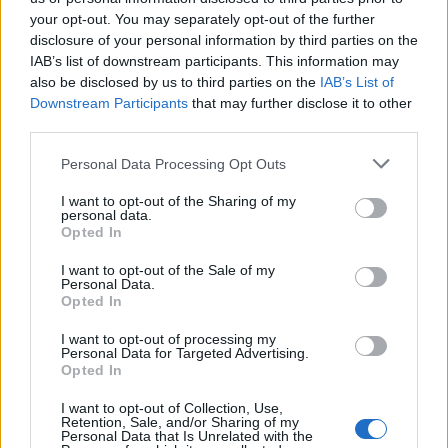
Des astuces pour cuisiner moins
your opt-out. You may separately opt-out of the further
sucré, sans frustration
disclosure of your personal information by third parties on the
IAB’s list of downstream participants. This information may
also be disclosed by us to third parties on the
IAB’s List of
Réduire progressivement le sucre dans les
Downstream Participants
that may further disclose it to other
recettes
third parties.
Il n’est pas nécessaire de supprimer totalement le
Personal Data Processing Opt Outs
sucre du jour au lendemain, au risque de créer de la
I want to opt-out of the Sharing of my
frustration. Diminuez progressivement la dose
personal data.
utilisée dans les recettes familiales, jusqu’à trouver le
Opted In
juste équilibre.
I want to opt-out of the Sale of my
Personal Data.
Utiliser les fruits pour sucrer naturellement
Opted In
I want to opt-out of processing my
Ajoutez de la purée de banane dans un cake ou
Personal Data for Targeted Advertising.
des pancakes
Opted In
Intégrez des pommes râpées ou des poires dans
I want to opt-out of Collection, Use,
Retention, Sale, and/or Sharing of my
une pâte à gâteau
Personal Data that Is Unrelated with the