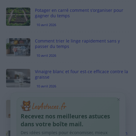
Potager en carré comment s’organiser pour
gagner du temps
10 avril 2026
Comment trier le linge rapidement sans y
passer du temps
10 avril 2026
Vinaigre blanc et four est-ce efficace contre la
graisse
10 avril 2026
×
Taches pigmentaires : routine simple +
habitudes qui aident
Recevez nos meilleures astuces
9 avril 2026
dans votre boîte mail.
Des idées simples pour économiser, mieux
Produits ménagers : comment économiser en