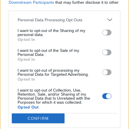
Downstream Participants
that may further disclose it to other
dissout les graisses, tout en neutralisant les odeurs.
third parties.
Entretenir les appareils
Personal Data Processing Opt Outs
électroménagers : vinaigre pour le
I want to opt-out of the Sharing of my
tartre, bicarbonate pour les odeurs
personal data.
Opted In
Lave-linge, lave-vaisselle :
Faites tourner à vide
I want to opt-out of the Sale of my
avec un litre de vinaigre blanc pour éliminer le
Personal Data.
Opted In
tartre. Pour désodoriser, ajoutez 2 cuillères à
soupe de bicarbonate dans le tambour ou le bac
I want to opt-out of processing my
Personal Data for Targeted Advertising.
à lessive.
Opted In
Bouilloire, cafetière :
Remplissez de vinaigre
I want to opt-out of Collection, Use,
blanc, laissez agir, rincez. Le bicarbonate est utile
Retention, Sale, and/or Sharing of my
Personal Data that Is Unrelated with the
pour éliminer les résidus ou neutraliser les
Purposes for which it was collected.
odeurs persistantes.
Opted Out
Nettoyer les surfaces fragiles :
CONFIRM
attention !