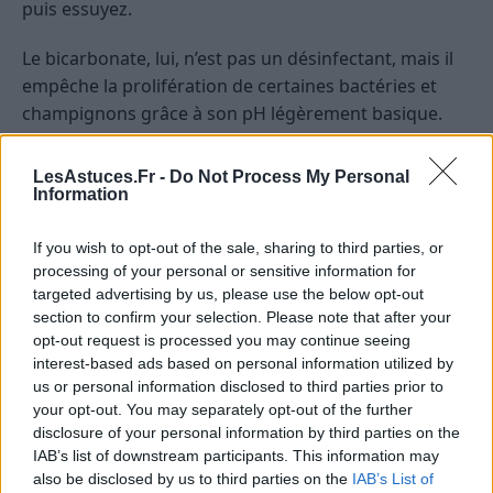
puis essuyez.
Le bicarbonate, lui, n’est pas un désinfectant, mais il
empêche la prolifération de certaines bactéries et
champignons grâce à son pH légèrement basique.
Pour les canalisations bouchées ou
LesAstuces.Fr -
Do Not Process My Personal
malodorantes : duo gagnant
Information
Pour déboucher ou désodoriser les siphons,
If you wish to opt-out of the sale, sharing to third parties, or
processing of your personal or sensitive information for
l’association vinaigre blanc + bicarbonate est
targeted advertising by us, please use the below opt-out
imbattable :
section to confirm your selection. Please note that after your
opt-out request is processed you may continue seeing
Versez une demi-tasse de bicarbonate dans la
interest-based ads based on personal information utilized by
canalisation, puis une tasse de vinaigre blanc
us or personal information disclosed to third parties prior to
chaud. Laissez mousser, attendez 30 minutes,
your opt-out. You may separately opt-out of the further
puis rincez à l’eau chaude.
disclosure of your personal information by third parties on the
IAB’s list of downstream participants. This information may
also be disclosed by us to third parties on the
IAB’s List of
Cette réaction mécanique décolle les dépôts et