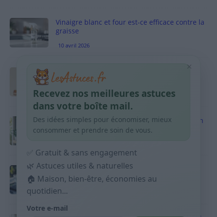
Vinaigre blanc et four est-ce efficace contre la
graisse
10 avril 2026
×
Taches pigmentaires : routine simple +
habitudes qui aident
Recevez nos meilleures astuces
9 avril 2026
dans votre boîte mail.
Des idées simples pour économiser, mieux
Produits ménagers : comment économiser en
courses sans acheter 10 sprays
consommer et prendre soin de vous.
9 avril 2026
✅ Gratuit & sans engagement
🌿 Astuces utiles & naturelles
Budget mensuel : méthode rapide pour
répartir son salaire dès le jour de paie
🏠 Maison, bien-être, économies au
quotidien...
9 avril 2026
Votre e-mail