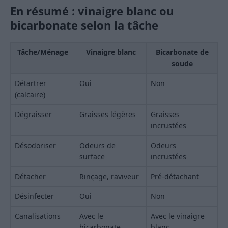
En résumé : vinaigre blanc ou
bicarbonate selon la tâche
Tâche/Ménage
Vinaigre blanc
Bicarbonate de
soude
Détartrer
Oui
Non
(calcaire)
Dégraisser
Graisses légères
Graisses
incrustées
Désodoriser
Odeurs de
Odeurs
surface
incrustées
Détacher
Rinçage, raviveur
Pré-détachant
Désinfecter
Oui
Non
Canalisations
Avec le
Avec le vinaigre
bicarbonate
blanc