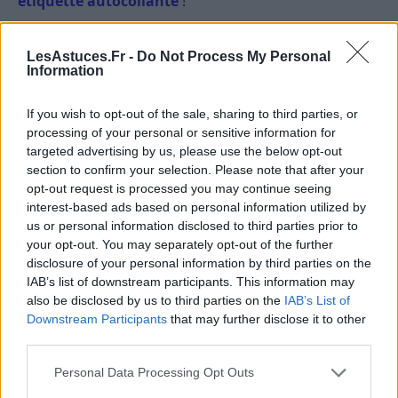
étiquette autocollante
!
Astuces pour les canalisations
LesAstuces.Fr -
Do Not Process My Personal
Information
8. Entretenir les canalisations
If you wish to opt-out of the sale, sharing to third parties, or
Pour entretenir vos canalisations, versez
processing of your personal or sensitive information for
hebdomadairement deux ou trois cuillères à soupe
targeted advertising by us, please use the below opt-out
de
vinaigre d’alcool
. L’acidité empêchera la
section to confirm your selection. Please note that after your
prolifération des bactéries et donc des
mauvaises
opt-out request is processed you may continue seeing
odeurs
. Pour gagner du temps, vous pouvez
interest-based ads based on personal information utilized by
us or personal information disclosed to third parties prior to
préparer des
glaçons de vinaigre
. Ainsi il ne vous
your opt-out. You may separately opt-out of the further
restera qu’à en déposer chaque semaine dans vos
disclosure of your personal information by third parties on the
lavabos, évier et douche.
IAB’s list of downstream participants. This information may
also be disclosed by us to third parties on the
IAB’s List of
On vous dit tout sur l’
entretien de vos canalisations
.
Downstream Participants
that may further disclose it to other
third parties.
9. Déboucher les canalisations
Personal Data Processing Opt Outs
Une canalisation bouchée ? Pas de soucis, le vinaigre