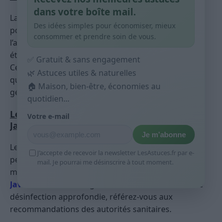
dans votre boîte mail.
La fabrication de vinaigre blanc à la maison est
Des idées simples pour économiser, mieux
possible, mais elle requiert de la patience et de
consommer et prendre soin de vous.
l’attention. Elle implique de fermenter de l’alcool
éthylique avec une culture de bactéries acétiques.
✅ Gratuit & sans engagement
Cependant, pour des raisons de sécurité et de
🌿 Astuces utiles & naturelles
qualité, l’achat de vinaigre blanc commercial est
🏠 Maison, bien-être, économies au
généralement recommandé.
quotidien...
Le vinaigre blanc peut-il remplacer l’eau de
Votre e-mail
Javel pour désinfecter ?
Je m’abonne
Le vinaigre blanc a des propriétés désinfectantes et
J’accepte de recevoir la newsletter LesAstuces.fr par e-
peut être utilisé pour nettoyer et désodoriser la
mail. Je pourrai me désinscrire à tout moment.
maison, mais il n’est pas aussi puissant que
l’eau de
Javel
contre certains germes et bactéries. Pour une
désinfection approfondie, référez-vous aux
recommandations des autorités sanitaires.