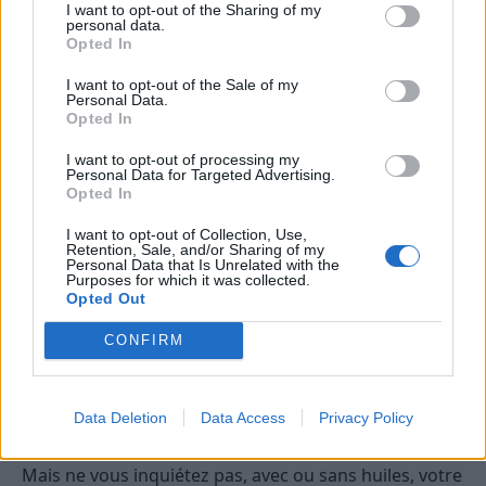
I want to opt-out of the Sharing of my
est là pour régler le problème car il va dissoudre et
personal data.
décoller les résidus coincés dans vos canalisations.
Opted In
Faites d’abord chauffer un litre de
vinaigre blanc
I want to opt-out of the Sale of my
dans une casserole, puis
versez le dans votre
Personal Data.
Opted In
canalisation
. Laissez agir avant de rincer.
I want to opt-out of processing my
Découvrez en détail
comment déboucher une
Personal Data for Targeted Advertising.
Opted In
canalisation
.
I want to opt-out of Collection, Use,
Prendre soin de son linge
Retention, Sale, and/or Sharing of my
Personal Data that Is Unrelated with the
Purposes for which it was collected.
10. Adoucissant naturel pour le linge
Opted Out
CONFIRM
Versez du vinaigre blanc
dans l’emplacement prévu
pour
l’adoucissant
. Vous pouvez aussi ajouter
quelques gouttes d’huiles essentielle pour parfumer
Data Deletion
Data Access
Privacy Policy
le linge.
Mais ne vous inquiétez pas, avec ou sans huiles, votre