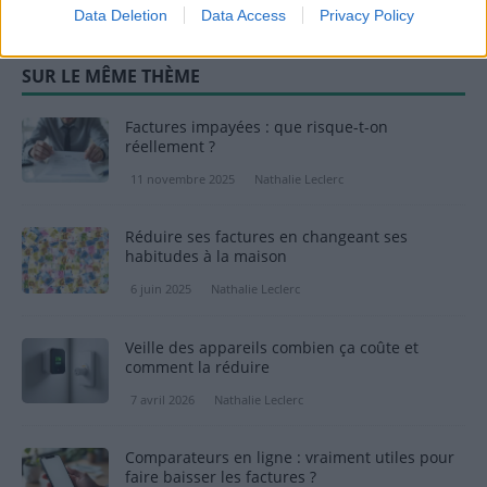
Data Deletion
Data Access
Privacy Policy
SUR LE MÊME THÈME
Factures impayées : que risque-t-on
réellement ?
11 novembre 2025
Nathalie Leclerc
Réduire ses factures en changeant ses
habitudes à la maison
6 juin 2025
Nathalie Leclerc
Veille des appareils combien ça coûte et
comment la réduire
7 avril 2026
Nathalie Leclerc
Comparateurs en ligne : vraiment utiles pour
faire baisser les factures ?