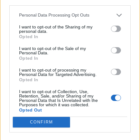
third parties.
Personal Data Processing Opt Outs
I want to opt-out of the Sharing of my
personal data.
Opted In
I want to opt-out of the Sale of my
Personal Data.
A propos Nathalie Leclerc
2950 Articles
Opted In
Nathalie Leclerc est une journaliste spécialisée en santé et
I want to opt-out of processing my
médecine. Mère de deux enfants, elle allie une solide
Personal Data for Targeted Advertising.
Opted In
expertise journalistique à une expérience concrète de la
santé familiale et de la nutrition. Fervente adepte d’un mode
I want to opt-out of Collection, Use,
de vie sain, écologique et durable, elle s’engage depuis de
Retention, Sale, and/or Sharing of my
nombreuses années en faveur des produits biologiques et
Personal Data that Is Unrelated with the
Purposes for which it was collected.
des solutions de ménage respectueuses de l’environnement.
Opted Out
Grâce à cette double casquette de journaliste et de maman
engagée, Nathalie propose des conseils pratiques, fiables et
CONFIRM
accessibles, permettant à ses lecteurs de mieux naviguer
dans les enjeux de la santé moderne tout en adoptant des
habitudes plus saines et respectueuses de la planète.