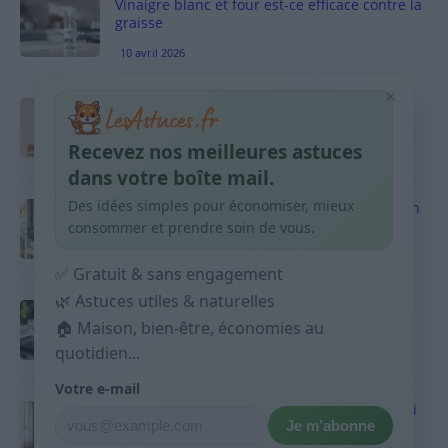
Vinaigre blanc et four est-ce efficace contre la
graisse
10 avril 2026
×
Taches pigmentaires : routine simple +
habitudes qui aident
Recevez nos meilleures astuces
9 avril 2026
dans votre boîte mail.
Des idées simples pour économiser, mieux
Produits ménagers : comment économiser en
courses sans acheter 10 sprays
consommer et prendre soin de vous.
9 avril 2026
✅ Gratuit & sans engagement
🌿 Astuces utiles & naturelles
Budget mensuel : méthode rapide pour
répartir son salaire dès le jour de paie
🏠 Maison, bien-être, économies au
quotidien...
9 avril 2026
Votre e-mail
Sport 10 minutes par jour est-ce utile et quoi
Je m’abonne
faire