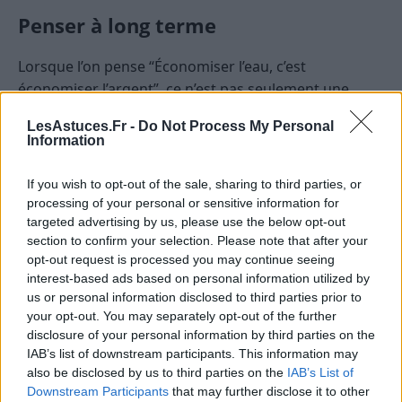
Penser à long terme
Lorsque l’on pense “Économiser l’eau, c’est
économiser l’argent”, ce n’est pas seulement une
question de factures allégées. C’est aussi préserver
LesAstuces.Fr -
Do Not Process My Personal
notre environnement et garantir que les générations
Information
futures jouissent d’une ressource aussi précieuse
que l’eau.
If you wish to opt-out of the sale, sharing to third parties, or
processing of your personal or sensitive information for
Alors, n’attendez plus ! Chaque geste compte. Et
targeted advertising by us, please use the below opt-out
n’oubliez pas, chaque fois que vous tournez ce
section to confirm your selection. Please note that after your
opt-out request is processed you may continue seeing
robinet un peu moins ou que vous prenez une
interest-based ads based on personal information utilized by
douche rapide, vous faites non seulement du bien à
us or personal information disclosed to third parties prior to
la planète, mais également à votre portefeuille.
your opt-out. You may separately opt-out of the further
disclosure of your personal information by third parties on the
EAU
FACTURES
IAB’s list of downstream participants. This information may
also be disclosed by us to third parties on the
IAB’s List of
Downstream Participants
that may further disclose it to other