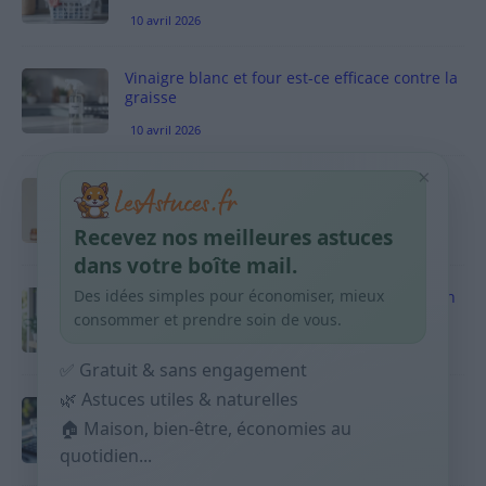
10 avril 2026
Vinaigre blanc et four est-ce efficace contre la
graisse
10 avril 2026
×
Taches pigmentaires : routine simple +
habitudes qui aident
Recevez nos meilleures astuces
9 avril 2026
dans votre boîte mail.
Des idées simples pour économiser, mieux
Produits ménagers : comment économiser en
courses sans acheter 10 sprays
consommer et prendre soin de vous.
9 avril 2026
✅ Gratuit & sans engagement
🌿 Astuces utiles & naturelles
Budget mensuel : méthode rapide pour
répartir son salaire dès le jour de paie
🏠 Maison, bien-être, économies au
quotidien...
9 avril 2026