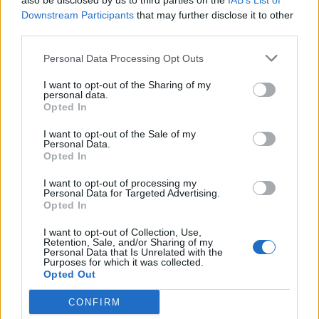
also be disclosed by us to third parties on the
IAB’s List of
Downstream Participants
that may further disclose it to other
third parties.
Personal Data Processing Opt Outs
I want to opt-out of the Sharing of my
personal data.
Opted In
I want to opt-out of the Sale of my
Personal Data.
Opted In
I want to opt-out of processing my
Personal Data for Targeted Advertising.
Opted In
Avant tout, vérifiez
l’étiquette de vos vêtements
.
Certains peuvent ne pas être adaptés au lavage en
I want to opt-out of Collection, Use,
machine. Dans ce cas, direction le lavage à la main !
Retention, Sale, and/or Sharing of my
Personal Data that Is Unrelated with the
Pour les autres, placez-les dans un sac de lavage pour
Purposes for which it was collected.
Opted Out
les protéger.
CONFIRM
Choisissez le programme laine ou délicat de votre