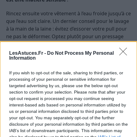
Rincez ensuite votre vêtement à l’eau froide jusqu’à ce
que l’eau soit claire. Un dernier conseil pour le lavage
à la main de la laine : évitez d’essorer votre pull pour
ne pas le déformer. Optez plutôt pour un pressage
doux pour retirer l’excès d’eau.
LesAstuces.Fr -
Do Not Process My Personal
Comment bien laver la laine en
Information
machine
If you wish to opt-out of the sale, sharing to third parties, or
processing of your personal or sensitive information for
Si vous êtes un peu pressé ou que vous avez
targeted advertising by us, please use the below opt-out
beaucoup de vêtements en laine à laver, la machine à
section to confirm your selection. Please note that after your
laver peut être une véritable alliée.
opt-out request is processed you may continue seeing
interest-based ads based on personal information utilized by
Cependant, pas question de balancer vos précieux
us or personal information disclosed to third parties prior to
pulls en laine avec le reste du linge ! Il faut savoir
your opt-out. You may separately opt-out of the further
disclosure of your personal information by third parties on the
comment bien laver la laine en machine pour éviter
IAB’s list of downstream participants. This information may
les mauvaises surprises.