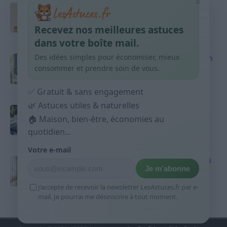
×
Taches pigmentaires : routine simple +
habitudes qui aident
Recevez nos meilleures astuces
9 avril 2026
dans votre boîte mail.
Des idées simples pour économiser, mieux
Produits ménagers : comment économiser en
courses sans acheter 10 sprays
consommer et prendre soin de vous.
9 avril 2026
✅ Gratuit & sans engagement
🌿 Astuces utiles & naturelles
Budget mensuel : méthode rapide pour
🏠 Maison, bien-être, économies au
répartir son salaire dès le jour de paie
quotidien...
9 avril 2026
Votre e-mail
Sport 10 minutes par jour est-ce utile et quoi
Je m’abonne
faire
9 avril 2026
J’accepte de recevoir la newsletter LesAstuces.fr par e-
mail. Je pourrai me désinscrire à tout moment.