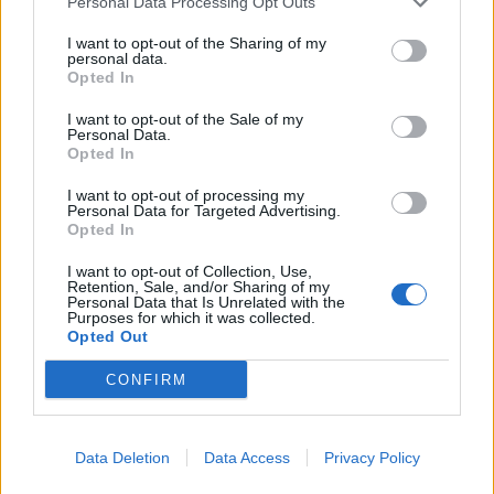
Personal Data Processing Opt Outs
Floraison : À quoi vous attendre lors de la
floraison de votre spathiphyllum ?
I want to opt-out of the Sharing of my
personal data.
Opted In
I want to opt-out of the Sale of my
Personal Data.
Opted In
I want to opt-out of processing my
Personal Data for Targeted Advertising.
Opted In
I want to opt-out of Collection, Use,
Retention, Sale, and/or Sharing of my
Personal Data that Is Unrelated with the
Purposes for which it was collected.
Opted Out
CONFIRM
Data Deletion
Data Access
Privacy Policy