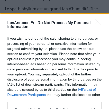
Le spathiphyllum est un grand fan d’humidité. Il se
sent comme à la maison dans un environnement
humide.
LesAstuces.Fr -
Do Not Process My Personal
Information
Pour maintenir une bonne humidité, vous pouvez
placer votre pot sur un plateau de galets humidifiés,
If you wish to opt-out of the sale, sharing to third parties, or
ou encore
vaporiser de l’eau sur le feuillage de
processing of your personal or sensitive information for
targeted advertising by us, please use the below opt-out
votre plante
.
section to confirm your selection. Please note that after your
opt-out request is processed you may continue seeing
Et si vous avez une salle de bain avec une fenêtre,
interest-based ads based on personal information utilized by
c’est l’endroit rêvé pour le placer !
us or personal information disclosed to third parties prior to
your opt-out. You may separately opt-out of the further
Les bénéfices d’un spathiphyllum en
disclosure of your personal information by third parties on the
bonne santé
IAB’s list of downstream participants. This information may
also be disclosed by us to third parties on the
IAB’s List of
Downstream Participants
that may further disclose it to other
Le spathiphyllum n’est pas juste une jolie plante verte.
third parties.
Il a bien plus à offrir !