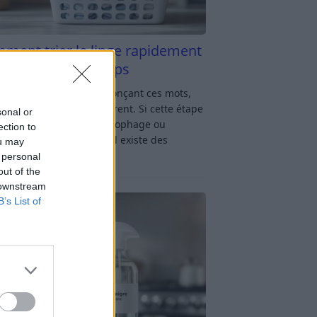
ment trier le linge rapidement
s y passer du temps
u linge : rien qu’en prononçant ces mots,
oup d’entre nous soupirent. Si cette étape
sonal or
avage vous semble chronophage ou
ection to
iquée, rassurez-vous : il existe des
ou may
ces simples
[…]
 personal
out of the
 downstream
B’s List of