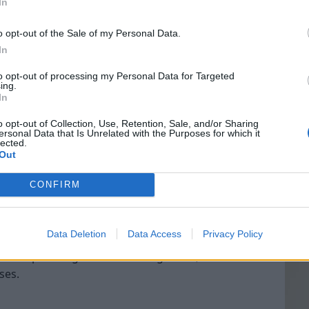
In
l’efficacité ni l’innocuité. Il faut comprendre le
o opt-out of the Sale of my Personal Data.
que et la qualité du produit.
In
Vin
turels les plus étudiés
to opt-out of processing my Personal Data for Targeted
eff
ing.
In
Vinai
grais
o opt-out of Collection, Use, Retention, Sale, and/or Sharing
ersonal Data that Is Unrelated with the Purposes for which it
les p
ctif la curcumine, est largement documenté pour
lected.
de p
rs études montrent son intérêt dans l’arthrose, les
Out
 rhumatoïde. Cependant, la curcumine est faiblement
CONFIRM
rer son efficacité, on la combine souvent avec de
Data Deletion
Data Access
Privacy Policy
méliore la mobilité.
e une prise régulière et au long cours, attention
ses.