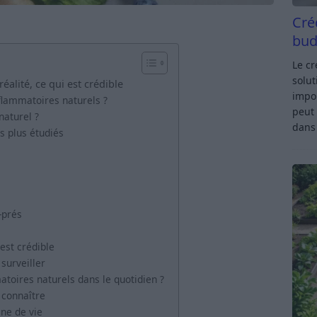
Cré
bud
Le c
solut
éalité, ce qui est crédible
impor
nflammatoires naturels ?
peut 
naturel ?
dan
s plus étudiés
-prés
 est crédible
surveiller
toires naturels dans le quotidien ?
 connaître
ène de vie