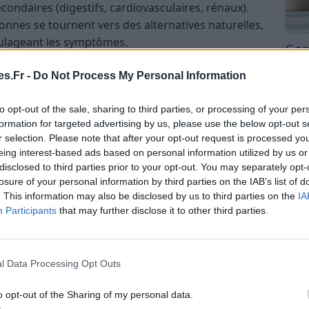
condaires (digestifs, cardiovasculaires, rénaux).
onnes se tournent vers des alternatives naturelles,
soulageant les symptômes.
Com
san
upent une vaste famille de substances : plantes,
s.Fr -
Do Not Process My Personal Information
s essentielles… Mais sont-ils tous efficaces ?
Tri d
beauc
bles des conseils douteux ?
to opt-out of the sale, sharing to third parties, or processing of your per
du l
formation for targeted advertising by us, please use the below opt-out s
compl
mmatoire naturel ?
r selection. Please note that after your opt-out request is processed y
astu
eing interest-based ads based on personal information utilized by us or
disclosed to third parties prior to your opt-out. You may separately opt-
 substance d’origine végétale, minérale ou animale
losure of your personal information by third parties on the IAB’s list of
le corps. On le retrouve dans :
. This information may also be disclosed by us to third parties on the
IA
Participants
that may further disclose it to other third parties.
a, saule, reine-des-prés…)
, poivre noir…)
l Data Processing Opt Outs
as, cerise, avocat…)
o opt-out of the Sharing of my personal data.
urels (spiruline, extrait de boswellia, etc.)