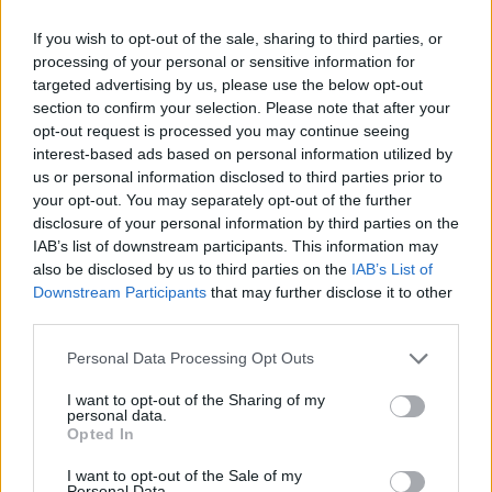
Pour utiliser le jus de citron, diluez-le avec de l’eau.
Vous pouvez ensuite utiliser cette solution pour
If you wish to opt-out of the sale, sharing to third parties, or
nettoyer les surfaces, les vitres, les appareils
processing of your personal or sensitive information for
électroménagers, etc.
targeted advertising by us, please use the below opt-out
section to confirm your selection. Please note that after your
Astuces pour combiner les produits
opt-out request is processed you may continue seeing
interest-based ads based on personal information utilized by
naturels
us or personal information disclosed to third parties prior to
your opt-out. You may separately opt-out of the further
Pour un nettoyage efficace, vous pouvez combiner
disclosure of your personal information by third parties on the
les produits naturels entre eux. Voici quelques
IAB’s list of downstream participants. This information may
exemples :
also be disclosed by us to third parties on the
IAB’s List of
Downstream Participants
that may further disclose it to other
third parties.
Mélanger du vinaigre blanc avec du bicarbonate
de soude pour créer un nettoyant puissant pour
Personal Data Processing Opt Outs
les surfaces dures.
I want to opt-out of the Sharing of my
Ajouter des huiles essentielles à une solution de
personal data.
vinaigre blanc pour créer un désinfectant
Opted In
parfumé.
I want to opt-out of the Sale of my
Personal Data.