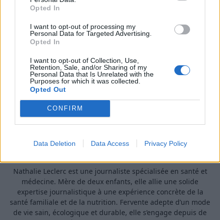
Mélanger du jus de citron avec de l’eau pour
Opted In
créer un nettoyant désinfectant et antibactérien.
I want to opt-out of processing my
Personal Data for Targeted Advertising.
MÉNAGE
Opted In
I want to opt-out of Collection, Use,
Retention, Sale, and/or Sharing of my
Personal Data that Is Unrelated with the
Purposes for which it was collected.
Opted Out
CONFIRM
Data Deletion
Data Access
Privacy Policy
A propos Nathalie Leclerc
2950 Articles
Nathalie Leclerc est une journaliste spécialisée en santé et
médecine. Mère de deux enfants, elle allie une solide
expertise journalistique à une expérience concrète de la
santé familiale et de la nutrition. Fervente adepte d’un mode
de vie sain, écologique et durable, elle s’engage depuis de