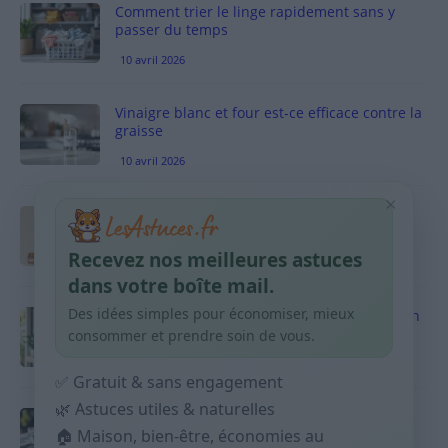
Comment trier le linge rapidement sans y
passer du temps
10 avril 2026
Vinaigre blanc et four est-ce efficace contre la
graisse
10 avril 2026
×
Taches pigmentaires : routine simple +
habitudes qui aident
Recevez nos meilleures astuces
9 avril 2026
dans votre boîte mail.
Des idées simples pour économiser, mieux
Produits ménagers : comment économiser en
courses sans acheter 10 sprays
consommer et prendre soin de vous.
9 avril 2026
✅ Gratuit & sans engagement
🌿 Astuces utiles & naturelles
Budget mensuel : méthode rapide pour
répartir son salaire dès le jour de paie
🏠 Maison, bien-être, économies au