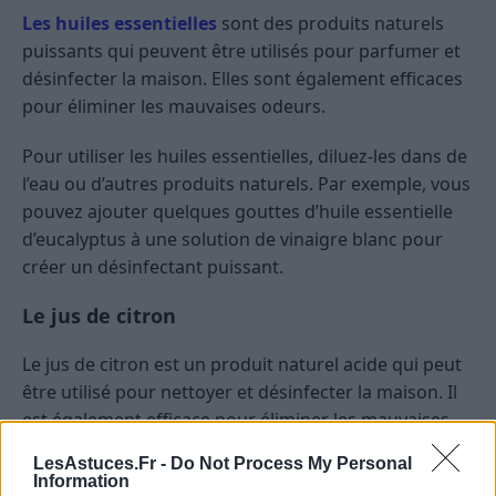
Les huiles essentielles
sont des produits naturels
puissants qui peuvent être utilisés pour parfumer et
désinfecter la maison. Elles sont également efficaces
pour éliminer les mauvaises odeurs.
Pour utiliser les huiles essentielles, diluez-les dans de
l’eau ou d’autres produits naturels. Par exemple, vous
pouvez ajouter quelques gouttes d’huile essentielle
d’eucalyptus à une solution de vinaigre blanc pour
créer un désinfectant puissant.
Le jus de citron
Le jus de citron est un produit naturel acide qui peut
être utilisé pour nettoyer et désinfecter la maison. Il
est également efficace pour éliminer les mauvaises
odeurs.
LesAstuces.Fr -
Do Not Process My Personal
Information